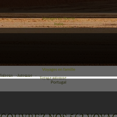
Voyages en liberté
Voyage
Italie
Voyages en famille
Saisons
Automne
Voyage automne
Voyage
Portugal