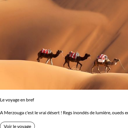
Terres Polaires
Volcans
Oman
Ouganda
Ouzbekistan
Panama
Pérou
Portugal
Réunion
Rodrigues
Roumanie
Rwanda
Salvador
Sénégal
Seychelles
Slovénie
Le voyage en bref
Sri Lanka
Suisse
A Merzouga c'est le vrai désert ! Regs inondés de lumière, oueds en
Tanzanie
Thailande
Voir le voyage