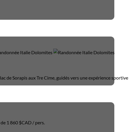
ac de Sorapis aux Tre Cime, guidés vers une expérience sportive
r de
1 860 $CAD
/ pers.