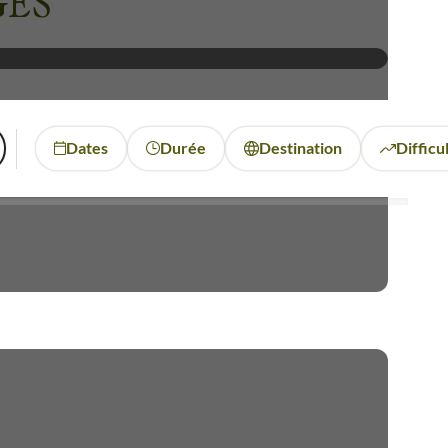
GES
Dates
Durée
Destination
Difficu