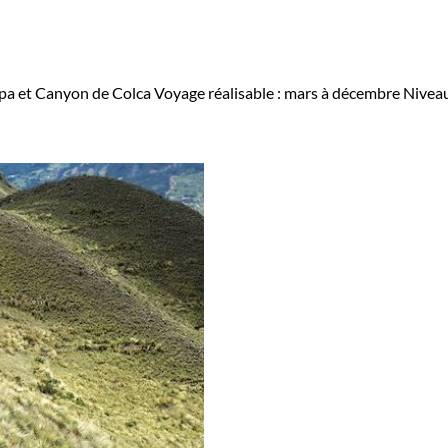
le.
n autre lieu de trekking populaire au Pérou. Elle abrite 
pa et Canyon de Colca
Voyage réalisable : mars à décembre
Niveau
canyons les plus profonds au monde. Les randonneurs peuv
ditionnels.
ng célèbre pour ses vestiges incas, notamment le site arch
ment découvrir les villages traditionnels de la région 
s variés, offrant des possibilités de trekking et de rand
, ainsi que des expériences nouvelles, comme par exem
 les amateurs d'histoire et d'archéologie. N'oubliez p
de planifier votre voyage d'aventure au Pérou.