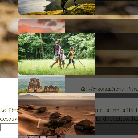
Voyage Amérique
Voya
Le Pérou, incontournable de l’Amérique latine, allie 
découvertes archéologiques, comme celle de l'extraordin
l’habitant, et des
randonnées
plus ou moins sportives.