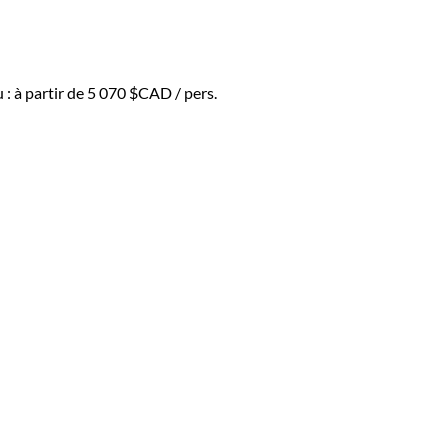
des sommets enneigés tels que
 :
à partir de
5 070 $CAD
/ pers.
ent y découvrir des paysages
éologique de Moray et la cité
et les terrains agricoles en
onnées pour tous les niveaux,
ple une nuit dans la jungle
as de prendre en compte les