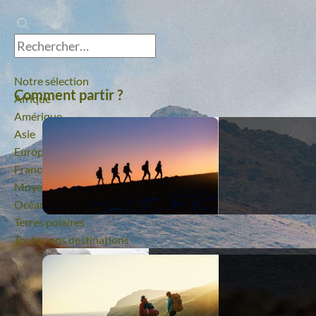
Notre sélection
Comment partir ?
Afrique
Amérique
Asie
Europe
France
Moyen-Orient
Océanie
Terres polaires
Toutes nos destinations