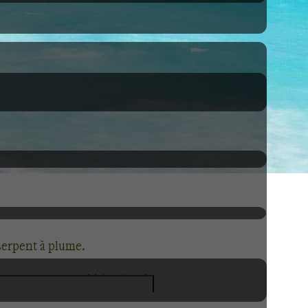
 serpent à plume.
oupe, retracez l’histoire de
e ponctué de cactus a fait la