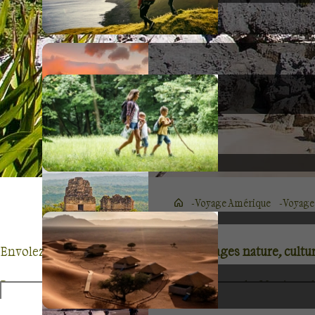
Voyage Amérique
Voyage
Envolez-vous
au Mexique pour des voyages nature, cultur
Berceau des civilisations précolombiennes, le Mexique h
ces peuples à travers les incroyables sites archéologi