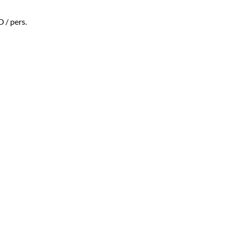
D
/ pers.