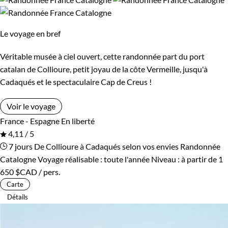
Budget
de sportifs entichés de cette étonnante structure de canyons,
De 750 à 1 250 $CAD
défilés, grottes et cascades.
Le voyage en bref
De 1 250 à 2 000 $CAD
Guide de voyage Espagne
Véritable musée à ciel ouvert, cette randonnée part du port
catalan de Collioure, petit joyau de la côte Vermeille, jusqu'à
De 2 000 à 3 000 $CAD
Cadaqués et le spectaculaire Cap de Creus !
Plus de 3 000 $CAD
Voir le voyage
France - Espagne
En liberté
4,11 / 5
Âge des enfants
7 jours
De Collioure à Cadaqués selon vos envies
Randonnée
Catalogne
Voyage réalisable : toute l'année
Niveau :
à partir de
1
Les 6/9 ans
Les 10/13 ans
650 $CAD
/ pers.
Carte
Les 14/16 ans
Détails