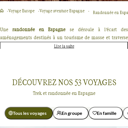
Voyage Europe
Voyage aventure Espagne
Randonnée en Espagn
Une
randonnée en Espagne
se déroule à l’écart des
aménagements destinés à un tourisme de masse et traverse
villes et villages, îles et territoires.
Lire la suite
L’
Andalousie
, beauté intérieure
Bienvenue en
Andalousie
, où, accompagné de votre guide
DÉCOUVREZ NOS
53
VOYAGES
vous découvrirez une terre ardente. Les mots manquent pour
évoquer le palais de l’Alhambra, patrimoine mondial de
Trek et randonnée en Espagne
l’UNESCO et chef d’œuvre de l’art islamique dominant
Grenade. Alentour, vous serez charmé par les Alpujarras : vert
tendre des cultures en terrasses, ocre aridité des montagnes
Tous les voyages
En groupe
En famille
et blancheur éblouissante des villages berbères.
Voyages
Espagne