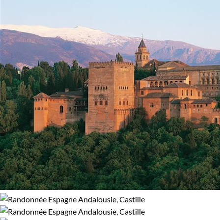
Confort
Refuge, gîte, dortoir
Standard
Supérieur
Haut de gamme
Itinérance
Itinérant
Semi-itinérant
En étoile
Environnement
Bord de mer et îles
Montagne
Patrimoine et Nature