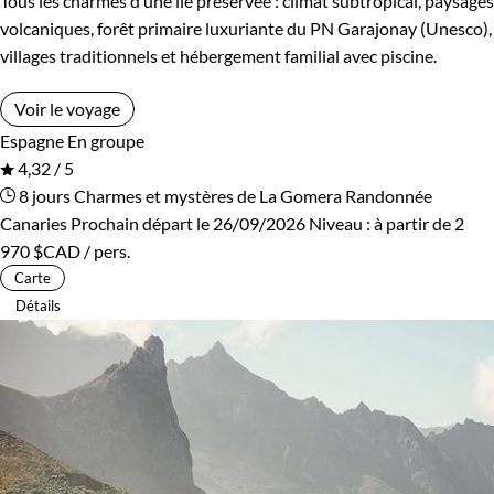
Tous les charmes d’une île préservée : climat subtropical, paysages
volcaniques, forêt primaire luxuriante du PN Garajonay (Unesco),
villages traditionnels et hébergement familial avec piscine.
Voir le voyage
Espagne
En groupe
4,32 / 5
8 jours
Charmes et mystères de La Gomera
Randonnée
Canaries
Prochain départ le 26/09/2026
Niveau :
à partir de
2
970 $CAD
/ pers.
Carte
Détails