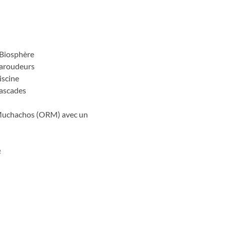
a Biosphère
baroudeurs
iscine
cascades
s Muchachos (ORM) avec un
e