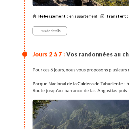
en appartement
Plus de détails
Vos randonnées au cho
Pour ces 6 jours, nous vous proposons plusieurs 
Parque Nacional de la Caldera de Taburiente - b
Route jusqu'au barranco de las Angustias puis t
routes les plus spectaculaires de l'île. De là,
Taburiente avant de pénétrer dans le barranco de
paradis de biodiversité et cascades agrémentent 
5h30 à 6h de marche - dénivelé +280m, -1077m
Transfert : voiture, 30mn à 1h