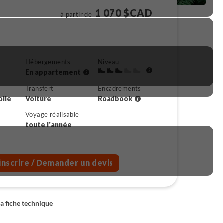
1 070 $CAD
à partir de
Hébergements
Niveau
En appartement
Transfert
Encadrements
oile
Voiture
Roadbook
Voyage réalisable
toute l'année
inscrire
/ Demander un devis
la fiche technique