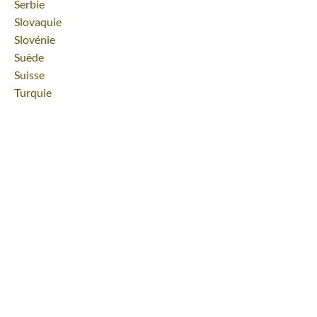
Voyage
Serbie
Voyage
Slovaquie
Voyage
Slovénie
Voyage
Suède
Voyage
Suisse
Voyage
Turquie