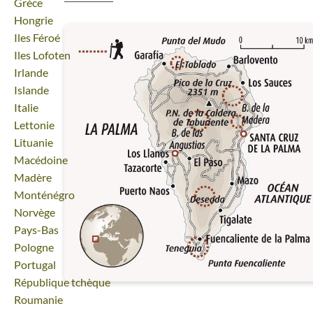
Voyage
Grèce
Voyage
Hongrie
Voyage
Iles Féroé
Voyage
Iles Lofoten
Voyage
Irlande
Voyage
Islande
Voyage
Italie
Voyage
Lettonie
Voyage
Lituanie
Voyage
Macédoine
Voyage
Madère
Voyage
Monténégro
Voyage
Norvège
Voyage
Pays-Bas
Voyage
Pologne
Voyage
Portugal
Voyage
République tchèque
Voyage
Roumanie