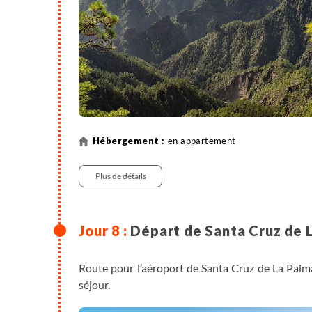
Teneguia
Sables et terre chaude, impression de l'histoi
touche le cratère du Volcan Teneguía. Vous êtes
récente de l’île. Tandis que le cratère du San 
Teneguía (dernière éruption en 1971) dégage enco
points chauds en surface.
4h de marche. Dénivelé +/-420m.
en appartement
La route des volcans - Pico Birigoyo (1807m) 
Sommets superbes pour une promenade plaisante. 
Plus de détails
et de la vallée d'Aridane, se dévoilent les som
portée de main. Magnifique vue panoramique que 
2 côtés de l’île. En continuant le sentier direct
Départ de Santa Cruz de 
Pico Nambroque et son impressionnante chute jus
5h30 à 6h de marche - dénivelé +600m, -600m
Route pour l’aéroport de Santa Cruz de La Palma,
Transfert : voiture, 30mn à 1h
séjour.
Pico Benejado (1854m)