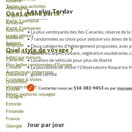
Voyage
Albanie
Toutes nos activités
Voyage
Allemagne
Les plus Terdav
Où et quand partir ?
Voyage
Angleterre
Partir 1 semaine
Voyage
Arménie
Partir 2 semaines
Voyage
Autriche
La plus verdoyante des îles Canaries, réserve de l
Longs séjours
Voyage
Baléares
7 randonnées au choix pour séduire vos âmes de 
Saisons
Voyage
Belgique
Deux catégories d'hébergement proposées, avec p
Quel style de voyage ?
Voyage
Bosnie Herzégovine
Reliefs escarpés, volcans, végétation exubérante, 
Safari sur mesure
Voyage
Canaries
Location de véhicule pour plus de liberté
Plus belles randonnées d'Europe
Voyage
Croatie
La possibilité de visiter l'Observatoire Roque lo
Aventure en immersion
guide certifié
Voyage
Danemark
Croisière & Voiles
Voyage
Dolomites
Voyages désert
514-382-9453
Contactez-nous au
ou par
messag
Voyage
Ecosse
Rêvez, explorez, voyagez
Voyage
Espagne
Voyage
Estonie
Voyage
Finlande
Voyage
France
Jour par jour
Voyage
Géorgie