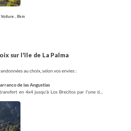
Voiture , 8km
ix sur l'île de La Palma
randonnées au choix, selon vos envies :
arranco de las Angustias
ransfert en 4x4 jusqu'à Los Brecitos par l'une des
 randonnée en balcon et descente vers la "plage" de
 las Angustias. Aiguilles rocheuses, falaises, petit
cette très belle randonnée.