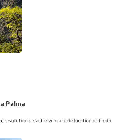
re volcanique récente de La Palma cette excursion
 ici en contact avec l'histoire volcanique la plus
Antonio est à nouveau peuplé de pins, le cratère du
re des effluves de soufre. Il y a en outre plusieurs
et Pico Nambroque (1924m)
Au-delà de la noirceur des laves de Llano del Jable
mets de Las Cumbres de la caldeira, qui paraissent à
vous offre ce sentier et vous permet d’observer les
ement par la crête de la Cumbre Vieja, vous arrivez au
La Palma
qu’à la mer.
 restitution de votre véhicule de location et fin du