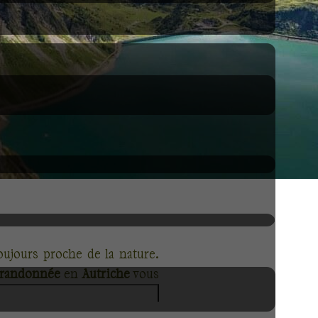
ujours proche de la nature.
randonnée
en
Autriche
vous