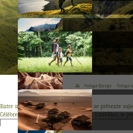
Voyage Europe
Voyage a
Entre montagne et histoire, l'Autriche se présente au
Célèbre pour ses stations de ski comme Kitzbühel, le pa
permettra de découvrir.