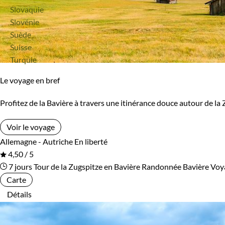
Voyage
Slovaquie
Voyage
Slovénie
Voyage
Suède
Voyage
Suisse
Voyage
Turquie
Le voyage en bref
Profitez de la Bavière à travers une itinérance douce autour de 
Voir le voyage
Allemagne - Autriche
En liberté
4,50 / 5
7 jours
Tour de la Zugspitze en Bavière
Randonnée Bavière
Voya
Carte
Détails