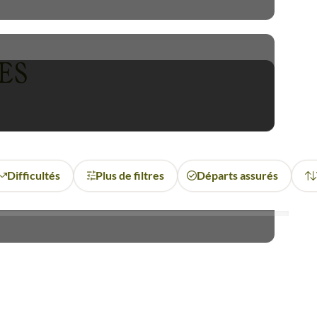
oire autrichienne. Vienne, la
 jalousement le souvenir du
a nature autrichienne.
De la
ES
eront entre alpages fleuris,
ous le faire partager. Votre
 longue marche et offrent des
Difficultés
Plus de filtres
Départs assurés
arcours très physiques. Vous