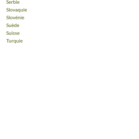
Voyage
Serbie
Voyage
Slovaquie
Voyage
Slovénie
Voyage
Suède
Voyage
Suisse
Voyage
Turquie