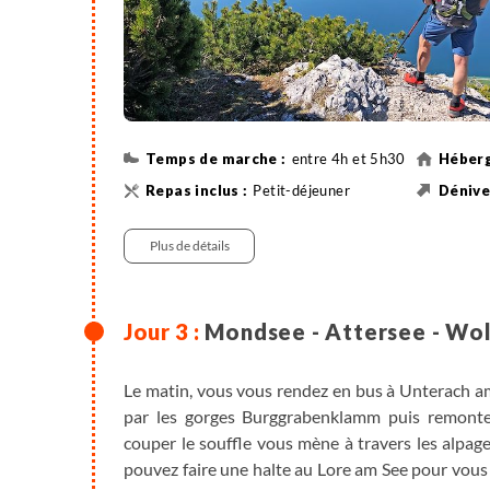
entre 4h et 5h30
Petit-déjeuner
Randonnée
550 m
Plus de détails
Mondsee - Attersee - Wo
Le matin, vous vous rendez en bus à Unterach am 
par les gorges Burggrabenklamm puis remonte
couper le souffle vous mène à travers les alpag
pouvez faire une halte au Lore am See pour vous r