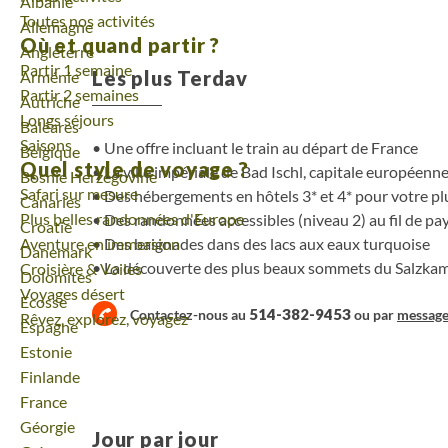
Voyage
Albanie
Toutes nos activités
Voyage
Allemagne
Où et quand partir ?
Voyage
Angleterre
Partir 1 semaine
Les plus Terdav
Voyage
Arménie
Partir 2 semaines
Voyage
Autriche
Longs séjours
Voyage
Baléares
Saisons
Une offre incluant le train au départ de France
Voyage
Belgique
Quel style de voyage ?
La ville impériale de Bad Ischl, capitale européenn
Voyage
Bosnie Herzégovine
Safari sur mesure
Des hébergements en hôtels 3* et 4* pour votre pl
Voyage
Canaries
Plus belles randonnées d'Europe
Des randonnées accessibles (niveau 2) au fil de pa
Voyage
Croatie
Aventure en immersion
Des baignades dans des lacs aux eaux turquoise
Voyage
Danemark
La découverte des plus beaux sommets du Salzk
Croisière & Voiles
Voyage
Dolomites
Voyages désert
Voyage
Ecosse
514-382-9453
Contactez-nous au
ou par
messag
Rêvez, explorez, voyagez
Voyage
Espagne
Voyage
Estonie
Voyage
Finlande
Voyage
France
Voyage
Géorgie
Jour par jour