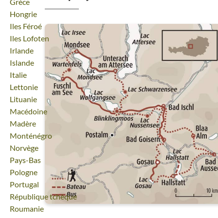
Voyage
Grèce
Voyage
Hongrie
Voyage
Iles Féroé
Voyage
Iles Lofoten
Voyage
Irlande
Voyage
Islande
Voyage
Italie
Voyage
Lettonie
Voyage
Lituanie
Voyage
Macédoine
Voyage
Madère
Voyage
Monténégro
Voyage
Norvège
Voyage
Pays-Bas
Voyage
Pologne
Voyage
Portugal
Voyage
République tchèque
Voyage
Roumanie