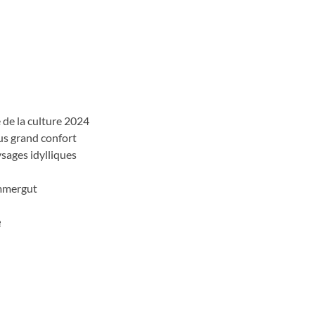
e de la culture 2024
us grand confort
ysages idylliques
ammergut
e