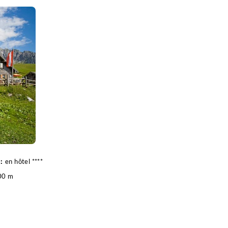
en hôtel ****
00 m
15 km