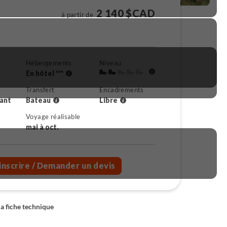
2 140 $CAD
à partir de
Hébergements
Niveau
En hôtel ***
Transfert
Encadrements
rant
Bateau
Libre
Voyage réalisable
mai à oct.
inscrire
/ Demander un devis
la fiche technique