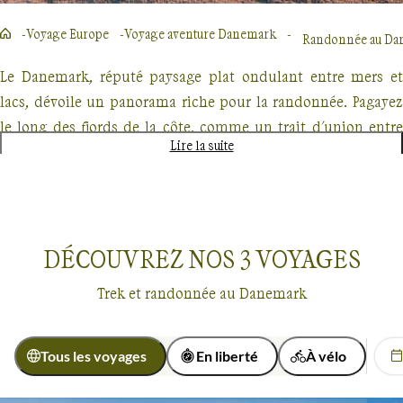
Voyage Europe
Voyage aventure Danemark
Randonnée au Dane
Le Danemark, réputé paysage plat ondulant entre mers et
lacs, dévoile un panorama riche pour la randonnée. Pagayez
le long des fjords de la côte, comme un trait d'union entre
Lire la suite
terre et mer, où la faune marine offre un spectacle inédit. Ou
baladez-vous dans la forêt hantée de Rold Skov, ancien
repaire de brigands, aujourd'hui sanctuaire de cerfs et de
champignons étranges.
DÉCOUVREZ NOS
3
VOYAGES
Mais que serait un voyage danois sans la trace des Vikings?
Trek et randonnée au Danemark
Les parcours balisés du site archéologique de Jelling vous
plongent au cœur du 10ème siècle, quand les rois Harald
dotaient leur peuple d'imposantes pierres runiques.
Tous les voyages
En liberté
À vélo
Voyages
Danemark