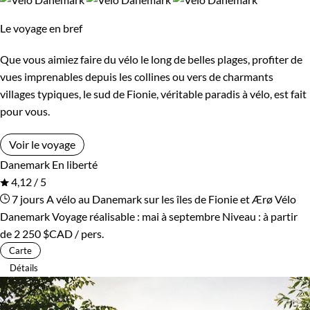
Bord de mer et îles
Forêts, collines, rivières et lacs
Le voyage en bref
Patrimoine et Nature
Que vous aimiez faire du vélo le long de belles plages, profiter de
vues imprenables depuis les collines ou vers de charmants
villages typiques, le sud de Fionie, véritable paradis à vélo, est fait
pour vous.
Voir le voyage
Danemark
En liberté
4,12 / 5
7 jours
A vélo au Danemark sur les îles de Fionie et Ærø
Vélo
Danemark
Voyage réalisable : mai à septembre
Niveau :
à partir
de
2 250 $CAD
/ pers.
Carte
Détails