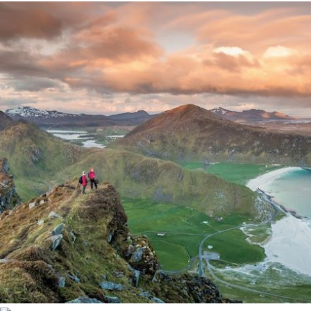
Itinérance
Itinérant
Semi-itinérant
Environnement
Bord de mer et îles
Forêts, collines, rivières et lacs
Montagne
Neige
Patrimoine et Nature