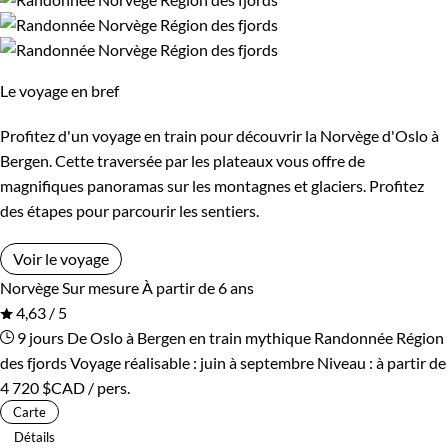
Laponie norvégienne
Région des fjords
Le voyage en bref
Âge des enfants
Profitez d'un voyage en train pour découvrir la Norvège d'Oslo à
Les 2/5 ans
Les 6/9 ans
Bergen. Cette traversée par les plateaux vous offre de
magnifiques panoramas sur les montagnes et glaciers. Profitez
Les 10/13 ans
Les 14/16 ans
des étapes pour parcourir les sentiers.
Voir le voyage
Confort
Norvège
Sur mesure
À partir de 6 ans
4,63 / 5
Bivouac, sous tente
Refuge, gîte, dortoir
9 jours
De Oslo à Bergen en train mythique
Randonnée Région
des fjords
Voyage réalisable : juin à septembre
Niveau :
à partir de
Standard
Supérieur
4 720 $CAD
/ pers.
Carte
Haut de gamme
Détails