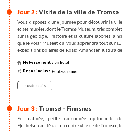
Visite de la ville de Tromsø
Vous disposez d’une journée pour découvrir la ville
et ses musées, dont le Tromsø Museum, très complet
sur la géologie, l’histoire et la culture lapones, ainsi
que le Polar Museet qui vous apprendra tout sur les
expéditions polaires de Roald Amundsen jusqu'à de
Curville. D’autres musées et attractions sont à votre
en hôtel
disposition dans cette ville agréable et surprenante.
Nombreuses possibilités de balades depuis
Petit-déjeuner
l'hébergement. Soirée libre et découverte de
"Tromsø by night" !
Plus de détails
Tromsø - Finnsnes
En matinée, petite randonnée optionnelle de
Fjellheisen au départ du centre ville de de Tromsø ; le