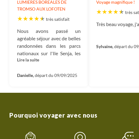
LUMIERES BOREALES DE
Voyage magnifique !
TROMSO AUX LOFOTEN
très sat
très satisfait
Très beau voyage, j'a
Nous avons passé un
agréable séjour avec de belles
randonnées dans les parcs
Sylvaine,
départ du 0
nationaux sur l'Ile Senja, les
Lire la suite
îles Lofoten. Merci à Cédric
d'avoir partagé au sein de
notre groupe ses
Danielle,
départ du 09/09/2025
connaissances sur ces Iles du
Nord de la Norvège. Danielle
& Didier
Pourquoi voyager avec nous