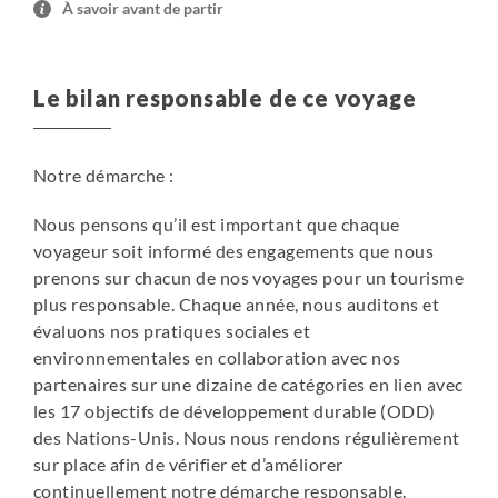
À savoir avant de partir
- Sur les îles Lofoten et à Finnsnes : logement en cabine,
rorbu, sjøhu, ou gîte (3 à 8 couchages par pièce), les
douches et sanitaires peuvent être dans un autre
Le bilan responsable de ce voyage
bâtiment (certaines douches sont payantes).
Les rorbus, sjøhus sont des cabanes de pêcheurs,
Notre démarche :
souvent sur pilotis, mais dont le niveau de confort reste
spartiate. Bien que construites en bord de mer, elles sont
Nous pensons qu’il est important que chaque
l’équivalent de nos refuges de montagne. Equipées en
voyageur soit informé des engagements que nous
général d’un coin cuisine et d’une salle commune, elles
prenons sur chacun de nos voyages pour un tourisme
disposent toutes de toilettes, de douches chaudes et
plus responsable. Chaque année, nous auditons et
d’électricité pour pallier au climat parfois rigoureux sous
évaluons nos pratiques sociales et
ces latitudes.
environnementales en collaboration avec nos
partenaires sur une dizaine de catégories en lien avec
Les chambres, de 3 à 8 couchages, disposent le plus
les 17 objectifs de développement durable (ODD)
souvent de lits superposés pouvant être étroits (nous
des Nations-Unis. Nous nous rendons régulièrement
retenons votre attention sur le fait que certains lits
sur place afin de vérifier et d’améliorer
superposés sont sans barrières et sans échelles).
A
continuellement notre démarche responsable.
certains endroits les couchages sont dans de petites