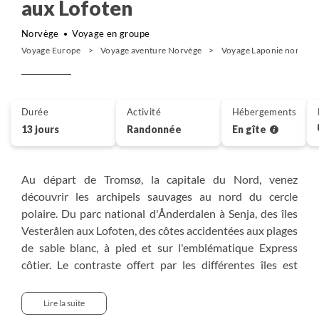
aux Lofoten
Norvège
Voyage en groupe
Voyage Europe
Voyage aventure Norvège
Voyage Laponie norvégi
Durée
Activité
Hébergements
13 jours
Randonnée
En gîte
Au départ de Tromsø, la capitale du Nord, venez
découvrir les archipels sauvages au nord du cercle
polaire. Du parc national d'Ånderdalen à Senja, des îles
Vesterålen aux Lofoten, des côtes accidentées aux plages
de sable blanc, à pied et sur l'emblématique Express
côtier. Le contraste offert par les différentes îles est
saisissant. Ce voyage est une véritable découverte des
archipels norvégiens et de leur incroyable diversité de
Lire la suite
paysages.