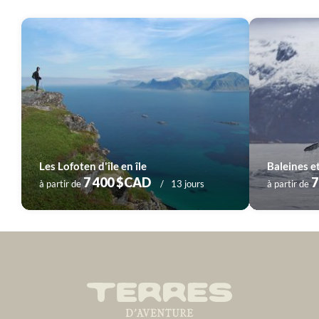
Les Lofoten d'île en île
Baleines e
7 400 $CAD
7
à partir de
13 jours
à partir de