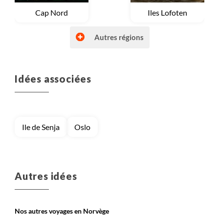
Voyage
Cap Nord
Voyage
Iles Lofoten
Autres régions
Idées associées
Voyage
Laponie norvégienne
Voyage
Région des fjords
Ile de Senja
Oslo
Autres idées
Nos autres voyages en Norvège