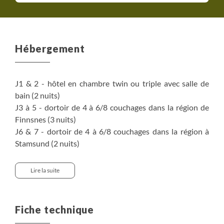
Hébergement
J1 & 2 - hôtel en chambre twin ou triple avec salle de
bain (2 nuits)
J3 à 5 - dortoir de 4 à 6/8 couchages dans la région de
Finnsnes (3 nuits)
J6 & 7 - dortoir de 4 à 6/8 couchages dans la région à
Stamsund (2 nuits)
J8 & 9 - dortoir de 4 à 6/8 couchages dans la région de
Ballstad (2 nuits)
Lire la suite
J10 & 11 - dortoir de 4 à 6/8 couchages dans la région de
Fredvang ou Sorvågen (2 nuits)
J12 - hôtel en chambre twin ou triple avec salle de bain
Fiche technique
(1 nuit)