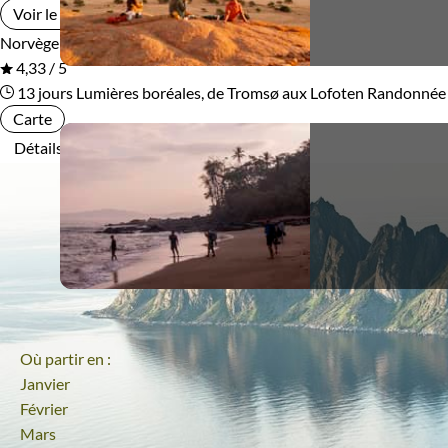
Voir le voyage
Norvège
En groupe
4,33 / 5
13 jours
Lumières boréales, de Tromsø aux Lofoten
Randonnée 
Carte
Détails
Où partir en :
Janvier
Février
Mars