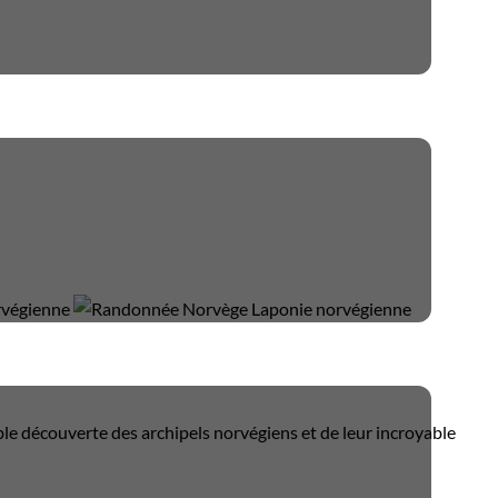
ble découverte des archipels norvégiens et de leur incroyable