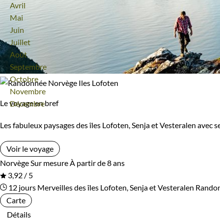
Avril
Mai
Juin
Juillet
Août
Septembre
Octobre
Novembre
Le voyage en bref
Décembre
Les fabuleux paysages des îles Lofoten, Senja et Vesteralen avec se
Voir le voyage
Norvège
Sur mesure
À partir de 8 ans
3,92 / 5
12 jours
Merveilles des îles Lofoten, Senja et Vesteralen
Randon
Carte
Détails