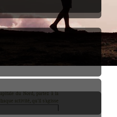
pitale du Nord, partez à la
aque activité, qu'il s'agisse
en une aventure inoubliable.
a quiétude de ses villages de