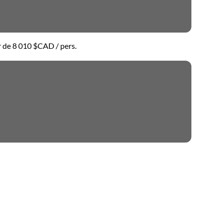
r de
8 010 $CAD
/ pers.