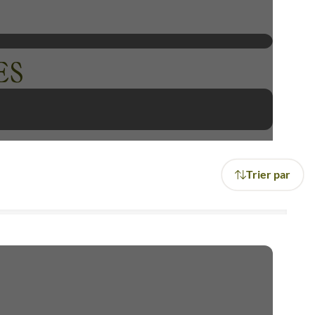
enture au sein des archipels
ES
Trier par