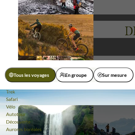
pêcheurs authentiques. Embarquez avec nous pour une expé
norvégiens.
D
Voyages
Ile de Senja
Tous les voyages
En groupe
Sur mesure
Quelle activité ?
Randonnée
Trek
Activité
Safari
Vélo
Autotour
Randonnée
Autotour
Découverte
Aurores boréales
Âge des enfants