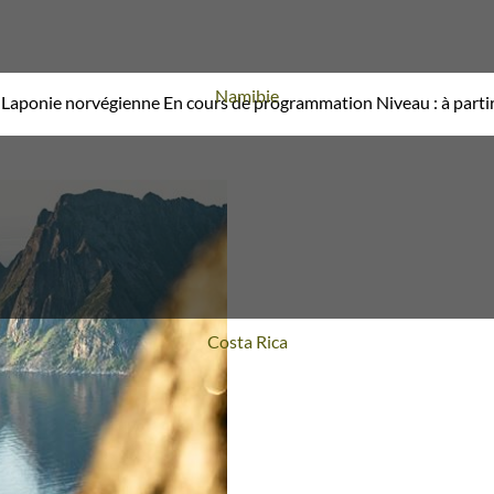
Voyage
Namibie
Laponie norvégienne
En cours de programmation
Niveau :
à parti
Voyage
Costa Rica