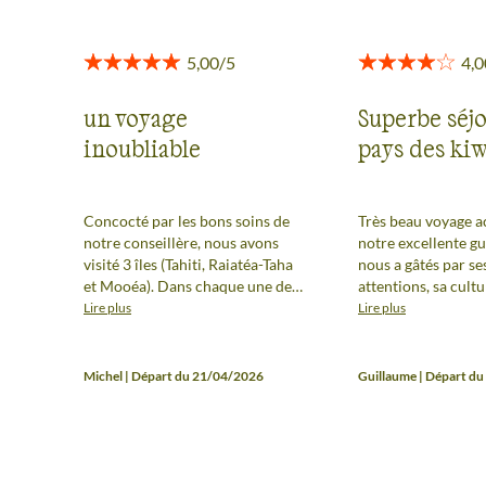
un voyage
Superbe séjo
inoubliable
pays des kiw
Concocté par les bons soins de
Très beau voyage 
notre conseillère, nous avons
notre excellente g
visité 3 îles (Tahiti, Raiatéa-Taha
nous a gâtés par se
et Mooéa). Dans chaque une des
attentions, sa cultu
îles toutes différentes, les
du partage, sa pas
Lire plus
Lire plus
activités étaient variées, diverses
métier et son orga
et nous avons pu pleinement
impeccable ! Les paysages sont
apprécier la culture et les
splendides et nous 
Michel | Départ du 21/04/2026
Guillaume | Départ d
traditions ancestrales
l'ensemble des bala
polynésiennes. Les guides nous
iconiques Tongarir
ont régalé par leurs envies de
Tasman pour cause
communiquer l'esprit
météo. Le séjour était en
"Polynésie" et nous avons
majorité conforme 