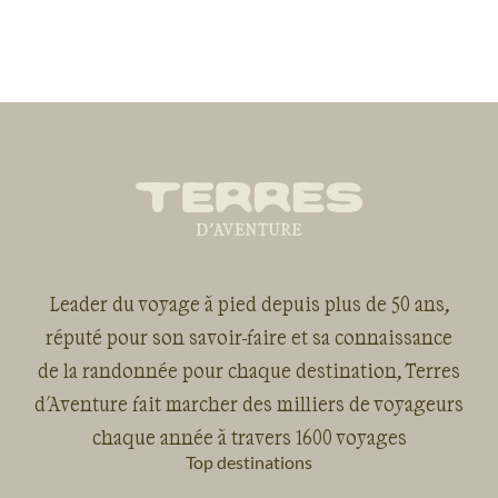
absorbé cette bonne humeur
Le descriptif et la
avec plaisir même quand nous
communication de l
avons déjeuné de fruits dans
Terdav pourrait tou
l'eau avec les poissons sous une
améliorés (nous n'
averse tropicale.
informés que le gu
pas accompagner c
balades ou avons d
place que certaine
étaient impossible
pour travaux).
Leader du voyage à pied depuis plus de 50 ans,
réputé pour son savoir-faire et sa connaissance
de la randonnée pour chaque destination, Terres
d'Aventure fait marcher des milliers de voyageurs
chaque année à travers 1600 voyages
Top destinations