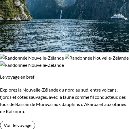
Les 6/9 ans
Les 14/16 ans
Confort
Standard
Supérieur
Haut de gamme
Le voyage en bref
Environnement
Explorez la Nouvelle-Zélande du nord au sud, entre volcans,
Bord de mer et îles
Forêts, collines, rivières et lacs
fjords et côtes sauvages, avec la faune comme fil conducteur, des
fous de Bassan de Muriwai aux dauphins d’Akaroa et aux otaries
Montagne
de Kaikoura.
Voir le voyage