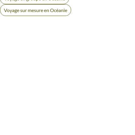
Voyage sur mesure en Océanie
AVIS VOYAGEURS OCÉANIE
Des retours authentiques pour vous aider à choisir en
toute transparence.
Voir tous les avis