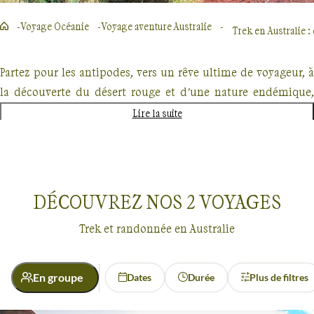
Voyage Océanie
Voyage aventure Australie
Trek en Australie :
Partez pour les antipodes, vers un rêve ultime de voyageur, à
la découverte du désert rouge et d’une nature endémique,
avec
un trek en Australie
!
Lire la suite
La plus grande île du monde,
presque un continent à elle
seule, abrite bien sûr une grande richesse naturelle variée et
spécifique. Terre d’aventures par excellence, elle n’est
DÉCOUVREZ NOS
2
VOYAGES
peuplée densément que sur certaines zones littorales.
Ailleurs, la nature et le désert sont roi et reine. Nos
circuits en
Trek et randonnée en Australie
Australie
vous font découvrir toute la richesse de ce pays
immense.
En groupe
Dates
Durée
Plus de filtres
Vous parcourrez ainsi
les Blue Mountains, près de Sydney e
Voyages
Australie