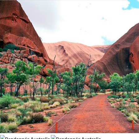
de son opéra
, où vos pas vous mèneront à travers de dense
Environnement
100% de satisfaction
(
11 avis
)
et majestueuses forêts d’eucalyptus. La grande barrière de
Bord de mer et îles
Forêts, collines, rivières et lacs
corail sera également à votre programme, vous y découvrirez
la richesse naturelle du
plus grand massif corallien du
monde
.
Vous partirez aussi plus à l’intérieur des terres,
vers le centr
rouge
, cette terre désertique, parcourue seulement par
quelques chevaux sauvages et dromadaires, troupeaux isolés
entre arbustes et pierres ocre. Dans cette immensité, vos pas
se déplaceront à l’infini vers un horizon seulement barré par
l’
imposante roche d’Uluru
, symbole impressionnant de cett
terre aborigène. Vous ressentirez l’âme des pionniers à travers
l’immensité de l’Outback
. Pas de limites, pas de villes,
personne d’autre que vous et la nature intacte. Vous croiserez
tout de même peut-être aussi quelques kangourous.