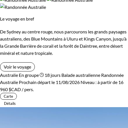
De la barrière de corail à la splendeur sauvage Uluru, c’est
vers un voyage à la dimension de l’île immense que vous
Le voyage en bref
invitent nos voyages aventure en Australie.
De Sydney au centre rouge, nous parcourons les grands paysages
Idées asociées :
australiens, des Blue Mountains à Uluru et Kings Canyon, jusqu’à
Voyage sur mesure Australie
la Grande Barrière de corail et la forêt de Daintree, entre désert
minéral et nature tropicale.
Guide de voyage Australie
Voir le voyage
Australie
En groupe
18 jours
Balade australienne
Randonnée
Australie
Prochain départ le 11/08/2026
Niveau :
à partir de
16
960 $CAD
/ pers.
Carte
Détails