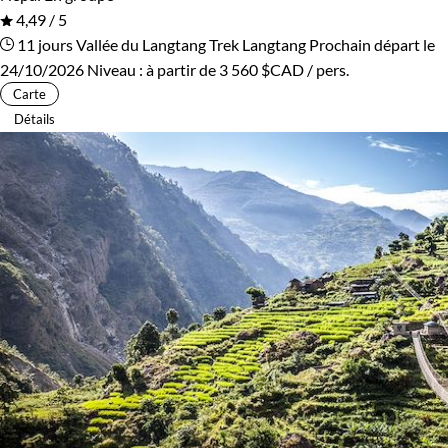
4,49 / 5
11 jours
Vallée du Langtang
Trek Langtang
Prochain départ le
24/10/2026
Niveau :
à partir de
3 560 $CAD
/ pers.
Carte
Détails