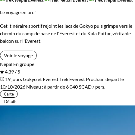
Standard
religion bouddhiste dans les régions montagneuses proches
Le voyage en bref
du Tibet fait qu’au Népal plus qu’ailleurs, ces deux religions
se mélangent dans une parfaite harmonie. La plupart des
Environnement
Cet itinéraire sportif rejoint les lacs de Gokyo puis grimpe vers le
chemin du camp de base de l'Everest et du Kala Pattar, véritable
circuits accompagnés au Népal permettent de visiter
la
Forêts, collines, rivières et lacs
Haute Montagne
balcon sur l'Everest.
superbe vallée de Katmandou
, inscrite au patrimoine
mondial de l’UNESCO, parfait exemple de la beauté
Montagne
Patrimoine et Nature
Voir le voyage
architecturale de ces deux religions avec les sites de
Népal
En groupe
Bodnath, Pashupatinath, Swayambunath, Bhaktapur, Patan
4,39 / 5
etc.
19 jours
Gokyo et Everest
Trek Everest
Prochain départ le
10/10/2026
Niveau :
à partir de
6 040 $CAD
/ pers.
Guide de voyage Népal
Carte
Détails