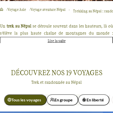
Voyage Asie
Voyage aventure Népal
Trekking au Népal : rando
Un
trek au Népal
se déroule souvent dans les hauteurs, là o
s’élève la plus haute chaîne de montagnes du monde :
l’Himalaya. Le Népal attire autant pour la variété de ses
Lire la suite
paysages que pour l’accueil chaleureux de ses habitants.
Le Népal, paradis des trekkeurs
DÉCOUVREZ NOS
19
VOYAGES
En moins de 200km, l’altitude passe de 100m dans les plaines
du Teraï à plus de 8000m : sur les 14 sommets de plus de
Trek et randonnée au Népal
8000m que compte notre planète, huit se trouvent au Népal
dont
l’Everest (Sagarmatha pour les Népalais), le "toit du
monde" avec ses 8850m d’altitude
.
Tous les voyages
En groupe
En liberté
Voyages
Népal
Entre ces sommets, des vallées
habitées par de nombreuses