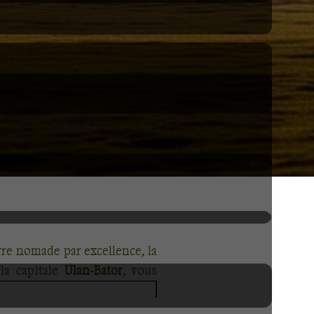
rre nomade par excellence, la
 la capitale
Ulan-Bator
, vous