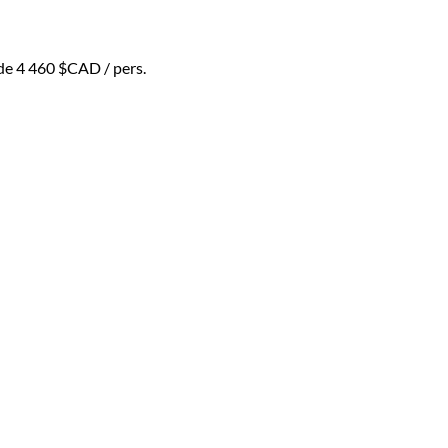
 de
4 460 $CAD
/ pers.