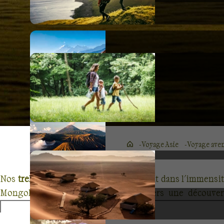
Voyage Asie
Voyage ave
Nos
treks en Mongolie
vous plongeront dans l'immensi
Mongolie vous transporte toujours vers une découver
découvrirez en groupe de vertes prairies et de vastes désert