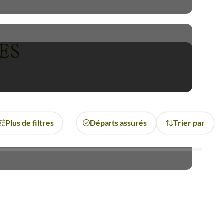
s richesses naturelles de cet
ES
iers mongols vous réserveront
é, vous attendent.
gaï
, ressentir la sérénité des
leu. Vous pourrez également
itent les steppes...
Plus de filtres
Départs assurés
Trier par