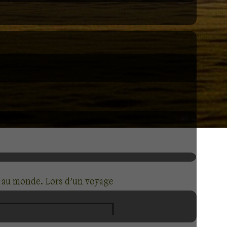
le au monde. Lors d’un voyage
ance et de confort unique,