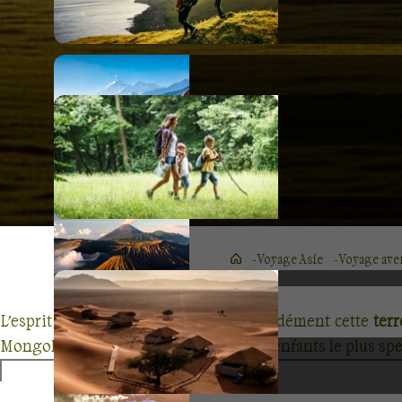
Voyage Asie
Voyage ave
L’esprit nomade habite toujours profondément cette
terr
Mongolie en famille
, vous offrez à vos enfants le plus spe
Dormir sous la yourte
comme le font ces peuples noma