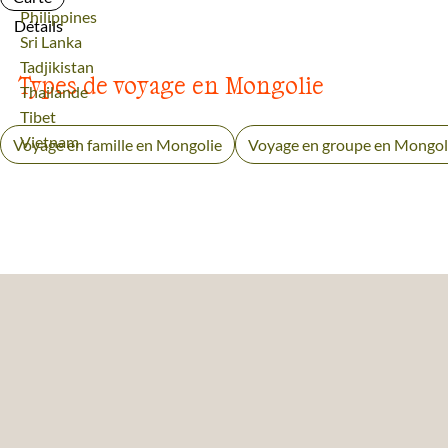
Voyage
Philippines
Détails
Voyage
Sri Lanka
Voyage
Tadjikistan
Types de voyage en Mongolie
Voyage
Thailande
Voyage
Tibet
Voyage
Vietnam
Voyage en famille en Mongolie
Voyage en groupe en Mongol