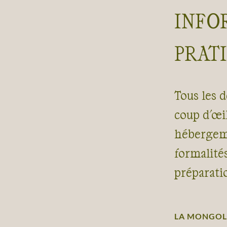
INFO
PRAT
Tous les d
coup d'œil
hébergeme
formalité
préparati
LA MONGOLI