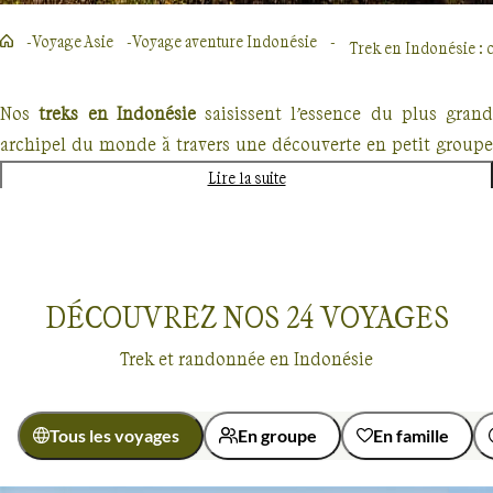
Voyage Asie
Voyage aventure Indonésie
Trek en Indonésie : 
Nos
treks en Indonésie
saisissent l’essence du plus grand
archipel du monde à travers une découverte en petit groupe
de ses cultures et de ses paysages.
Lire la suite
Cultures indonésiennes : temples et villes
Bali, l’île des dieux, est la plus visitée de l’archipel. Au cours
DÉCOUVREZ NOS
24
VOYAGES
d’une balade balinaise, votre guide ressuscite le charme
passé de l’île dont Ubud, la capitale culturelle, est le plus
Trek et randonnée en Indonésie
beau fleuron. A Sulawesi, en pays Toraja, de mystérieux
vaisseaux de bambous, les tongkonans, naviguent sur une
mer de rizières. Il s’agit des somptueuses demeures
Tous les voyages
En groupe
En famille
ornementées du peuple toraja. A Java, terre de temples et de
Voyages
Indonésie