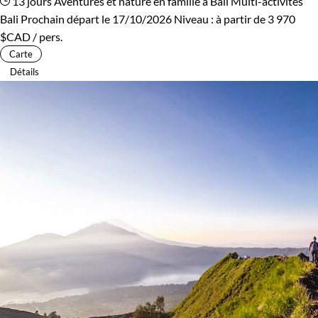
13 jours
Aventures et nature en famille à Bali
Multi-activités
Bali
Prochain départ le 17/10/2026
Niveau :
à partir de
3 970
$CAD
/ pers.
Carte
Détails