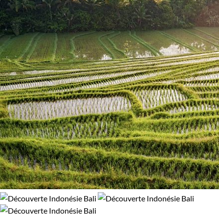
Confort
Refuge, gîte, dortoir
Standard
Supérieur
Haut de gamme
Environnement
Bord de mer et îles
Patrimoine et Nature
Volcans