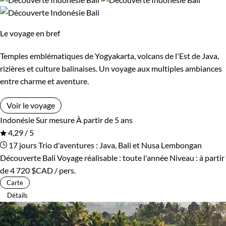
Lombok
Petites îles de la Sonde
Le voyage en bref
Sulawesi
Sumatra
Temples emblématiques de Yogyakarta, volcans de l'Est de Java,
rizières et culture balinaises. Un voyage aux multiples ambiances
Budget
entre charme et aventure.
De 2 000 à 3 000 $CAD
Voir le voyage
Indonésie
Sur mesure
À partir de 5 ans
Plus de 3 000 $CAD
4,29 / 5
17 jours
Trio d'aventures : Java, Bali et Nusa Lembongan
Découverte Bali
Voyage réalisable : toute l'année
Niveau :
à partir
Âge des enfants
de
4 720 $CAD
/ pers.
Carte
Les 2/5 ans
Les 6/9 ans
Détails
Les 10/13 ans
Les 14/16 ans