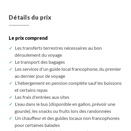
04/09/2027
02/10/2027
22/09/2027
20/10/2027
Samedi
Samedi
Mercredi
Mercredi
Détails du prix
Assuré à partir de 4
Assuré à partir de 4
6 740 $CAD
6 140 $CAD
/ pers.
/ pers.
Le prix comprend
S'inscrire
S'inscrire
/ option
/ option
Les transferts terrestres nécessaires au bon
déroulement du voyage
Le transport des bagages
Les services d'un guide local francophone, du premier
au dernier jour de voyage
L'hébergement en pension complète sauf les boissons
et certains repas
Les frais d'entrées aux sites
L'eau dans le bus (disponible en gallon, prévoir une
gourde), les snacks ou fruits lors des randonnées
Un chauffeur et des guides locaux non francophones
pour certaines balades