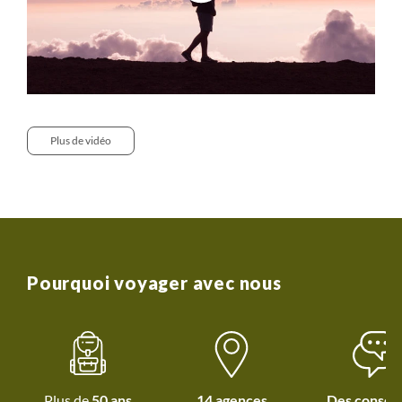
dans une tente qui servira de cuisine. Tentes et matelas
(basiques) sont fournis avec des sacs de couchage.
Notes :
- Supplément chambre individuelle (à la demande) : nous
contacter pour disponibilité et prix. L'option chambre
individuelle n'est pas garantie dans les losmen et dans les
Plus de vidéo
guesthouses (en fonction de la taille du groupe et sous
réserve de disponibilité)
- Les hôtels sont indiqués à titre indicatif. Il est possible
que ces derniers changent selon les disponibilités. Nous
nous réservons le droit de les modifier sans préavis, dans
une catégorie similaire. Dans quelques rares cas, à
Pourquoi voyager avec nous
certaines étapes le groupe peut être réparti dans deux
hôtels différents
- A certaines dates, la nuit dans le sud de Bali pour
s'effectuer en bord de mer à Sanur, à Jimbaran, à
Seminyak, selon les disponibilités au moment de la
réservation
Plus de
50 ans
14 agences
Des conseil