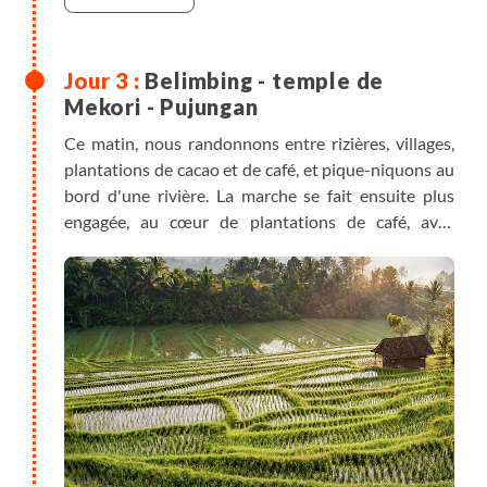
Belimbing - temple de
Mekori - Pujungan
Ce matin, nous randonnons entre rizières, villages,
plantations de cacao et de café, et pique-niquons au
bord d'une rivière. La marche se fait ensuite plus
engagée, au cœur de plantations de café, avec
quelques passages de ravines et petits ponts en
bambou suspendus. Le terrain est facile mais parfois
très glissant, surtout dans les descentes et
remontées des ravines aux pentes raides. En fin de
balade, nous visitons le temple de Mekori (port du
sarong obligatoire). Ce temple a beaucoup de
charme avec ses vieilles sculptures recouvertes de
mousse et ses immenses banians aux racines
aériennes, peuplés de quelques singes. Une
ambiance Indiana Jones se dégage de ce lieu perdu