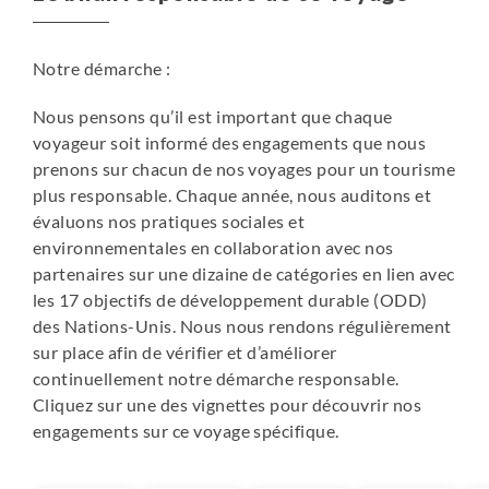
locales, des nuits chez l'habitant sont prévues dans ce
voyage. Le confort de ces nuits est sommaire. A
Notre démarche :
Belimbing, les tentes sont installées sur une terrasse,
face aux rizières. Deux petites salles de bain communes,
Nous pensons qu’il est important que chaque
avec douche au seau (eau froide) et toilettes à la turque.
voyageur soit informé des engagements que nous
Grande bâche sous laquelle il est possible de manger et
prenons sur chacun de nos voyages pour un tourisme
stocker le matériel. A Aoman, le couchage se fait sous
plus responsable. Chaque année, nous auditons et
tente, dans le jardin d'une maison balinaise. Le confort y
évaluons nos pratiques sociales et
est rudimentaire (douche au seau d'eau et toilettes
environnementales en collaboration avec nos
communes).
partenaires sur une dizaine de catégories en lien avec
Les nuits peuvent être bruyantes, à cause des animaux
les 17 objectifs de développement durable (ODD)
(chiens, coqs…) : munissez vous de bouchons d'oreilles
des Nations-Unis. Nous nous rendons régulièrement
pour atténuer les bruits. En ce qui concerne les repas, les
sur place afin de vérifier et d’améliorer
familles ne les partagent pas forcément avec vous, mais
continuellement notre démarche responsable.
les plats servis sont délicieux et typiques.
Cliquez sur une des vignettes pour découvrir nos
Lors de ces nuits, les tentes et des matelas en mousse
engagements sur ce voyage spécifique.
sont fournis. Les tentes fournies, bien que prévues pour
trois personnes, sont aménagées pour accueillir deux