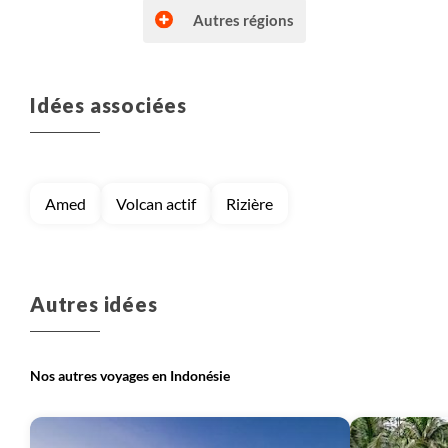
Autres régions
Idées associées
Voyage
Lombok (Indonésie)
Voyage
Petites îles de la Sonde
Amed
Volcan actif
Rizière
Voyage
Sulawesi
Voyage
Sumatra
Autres idées
Nos autres voyages en Indonésie