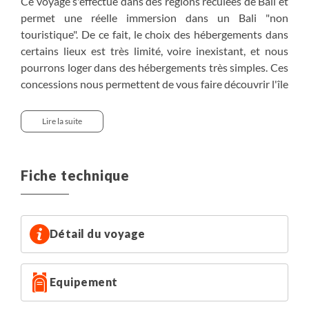
Ce voyage s'effectue dans des régions reculées de Bali et
permet une réelle immersion dans un Bali "non
touristique". De ce fait, le choix des hébergements dans
certains lieux est très limité, voire inexistant, et nous
pourrons loger dans des hébergements très simples. Ces
concessions nous permettent de vous faire découvrir l'île
comme peu de voyageurs ont la chance de connaître,
avec des randonnées dans des régions préservées du
Lire la suite
tourisme de masse
Nous passons les nuits dans des hôtels standards, dans
Fiche technique
des guesthouses, el losmen ou chez l'habitant. L’eau
chaude n’est pas disponible dans tous les hébergements,
mais les températures élevées de Bali ne la rendent pas
indispensable.
Détail du voyage
• Sud de Bali : hôtel Jimbaran Bay Beach Resort
Equipement
(Jimbaran) ou Swastika Bungalows ou Parigata Resort
(Sanur) ou hôtel Puri Saron (Seminyak)