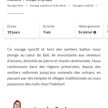
Voyage Asie
Voyage aventure Indonésie
Voyage Lombok
Trek 
Durée
Activité
Hébergements
19 jours
Trek
En hôtel
Ce voyage sportif et hors des sentiers battus nous
plonge au cœur de Bali, île envoûtante aux senteurs
d'encens, divinités de pierre et chants cérémoniels. Nous
randonnons dans des régions préservées, depuis des
sentiers vallonnés jusqu'aux sommets des volcans, en
passant par des temples et villages traditionnels où nous
passerons des nuits chez l'habitant