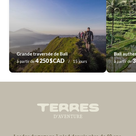
Grande traversée de Bali
Bali authe
4 250 $CAD
3
à partir de
15 jours
à partir de