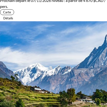
Prochain départ le 07/11/2026
Niveau :
à partir de
4 670 $CAD
/
pers.
Carte
Détails