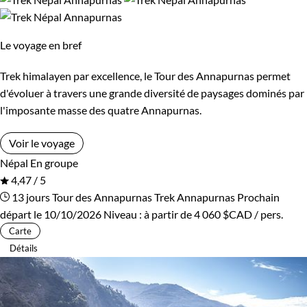
Refuge, gîte, dortoir
Standard
Supérieur
Haut de gamme
Le voyage en bref
Trek himalayen par excellence, le Tour des Annapurnas permet
Environnement
d'évoluer à travers une grande diversité de paysages dominés par
l'imposante masse des quatre Annapurnas.
Bord de mer et îles
Forêts, collines, rivières et lacs
Voir le voyage
Montagne
Patrimoine et Nature
Népal
En groupe
4,47 / 5
Volcans
13 jours
Tour des Annapurnas
Trek Annapurnas
Prochain
départ le 10/10/2026
Niveau :
à partir de
4 060 $CAD
/ pers.
Carte
Détails