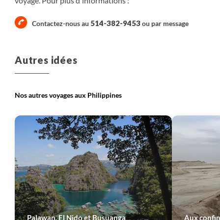
voyage. Pour plus d'informations :
Randonnée
514-382-9453
Contactez-nous au
ou par
message
Plus de détails
Autres idées
Nos autres voyages aux Philippines
Palawan, El Nido et Busuanga
Aux confi