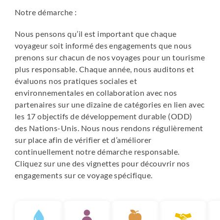
Notes :
Notre démarche :
• Les hébergements sont donnés à titre indicatif ; nous
nous réservons le droit de les modifier sans préavis, dans
Nous pensons qu’il est important que chaque
une catégorie similaire
voyageur soit informé des engagements que nous
• Supplément chambre individuelle (à la demande) : nous
prenons sur chacun de nos voyages pour un tourisme
contacter pour disponibilité et prix.
plus responsable. Chaque année, nous auditons et
évaluons nos pratiques sociales et
environnementales en collaboration avec nos
partenaires sur une dizaine de catégories en lien avec
les 17 objectifs de développement durable (ODD)
des Nations-Unis. Nous nous rendons régulièrement
sur place afin de vérifier et d’améliorer
continuellement notre démarche responsable.
Cliquez sur une des vignettes pour découvrir nos
engagements sur ce voyage spécifique.