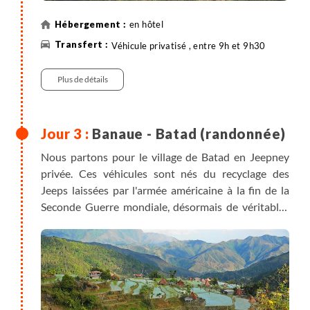
en hôtel
Véhicule privatisé , entre 9h et 9h30
Plus de détails
Banaue - Batad (randonnée)
Nous partons pour le village de Batad en Jeepney
privée. Ces véhicules sont nés du recyclage des
Jeeps laissées par l'armée américaine à la fin de la
Seconde Guerre mondiale, désormais de véritables
œuvres d'art. Nous marquons un arrêt au sublime
point de vue sur les rizières de Banaue puis
reprenons la route vers le point de départ de notre
randonnée. Début de notre marche pour rejoindre
un village entouré de rizières en amphithéâtre, parmi
les plus belles de la région. L'après-midi, nous nous