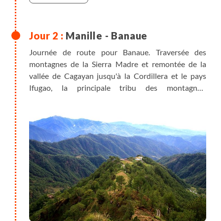
Manille - Banaue
Journée de route pour Banaue. Traversée des
montagnes de la Sierra Madre et remontée de la
vallée de Cagayan jusqu'à la Cordillera et le pays
Ifugao, la principale tribu des montagnes,
descendant de fiers guerriers coupeurs de têtes… La
route est longue mais les paysages qui défilent sous
nos yeux sont magnifiques.
Note : ce soir, nous devons préparer nos affaires
pour les deux prochains jours. Votre bagage
principal restera à l'hôtel à Banaue, nous le
retrouverons à notre retour le jour 5. Vous porterez
dans votre sac à dos le nécessaire pour ces deux
jours (nécessaire de toilette, serviette, maillot de
bain, vêtements de rechange, sandales pour le soir)