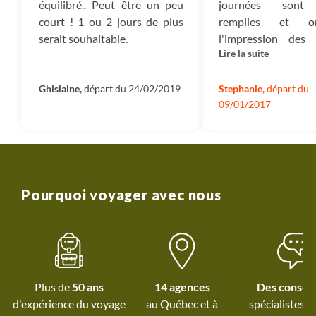
équilibré.. Peut être un peu
journées sont
court ! 1 ou 2 jours de plus
remplies et 
serait souhaitable.
l'impression des
Lire la suite
premiers jours d'avo
déjà bcp de chose..
varié et permet d
Stephanie,
départ du
Ghislaine,
départ du 24/02/2019
09/01/2017
une bonne visi
l'ensemble du pa
grand merci a notre
franky avec qui
partagé de bonnes 
de fou rires ?? le 
Pourquoi voyager avec nous
aura pas été le mêm
toi. A recommande
ceux comme moi 
vont pour la 1 été f
donne juste env
Plus de
50 ans
14 agences
Des conseil
repartir tt suit
d'expérience du voyage
au Québec et
à
spécialistes à
terdav . Plei