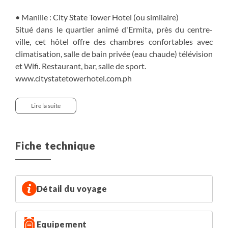
• Manille : City State Tower Hotel (ou similaire)
Situé dans le quartier animé d'Ermita, près du centre-
ville, cet hôtel offre des chambres confortables avec
climatisation, salle de bain privée (eau chaude) télévision
et Wifi. Restaurant, bar, salle de sport.
www.citystatetowerhotel.com.ph
• Banaue : Banaue Grand View (ou similaire) :
Lire la suite
Entouré par les anciennes rizières en terrasses de
Banaue, l’hôtel dispose de chambres confortables, toutes
avec salles de bain privée, eau chaude et climatisation. Il
Fiche technique
dispose également d'un restaurant, et de terrasses avec
vues sur les rizières. Wifi disponible
https://questhotelsandresorts.com/clark/
Détail du voyage
• Batad :
Guest house locale au confort simple, maison au cœur du
Equipement
village, 6 à 10 chambres (drap et couverture sont