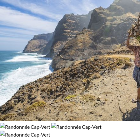
Standard
Supérieur
Haut de gamme
Itinérance
Itinérant
Semi-itinérant
Environnement
Bord de mer et îles
Désert
Forêts, collines, rivières et lacs
Montagne
Patrimoine et Nature
Volcans