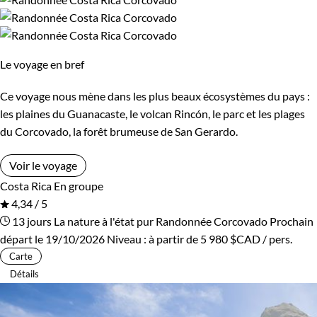
De 1 250 à 2 000 $CAD
De 2 000 à 3 000 $CAD
Le voyage en bref
Plus de 3 000 $CAD
Ce voyage nous mène dans les plus beaux écosystèmes du pays :
les plaines du Guanacaste, le volcan Rincón, le parc et les plages
du Corcovado, la forêt brumeuse de San Gerardo.
Âge des enfants
Voir le voyage
Les 2/5 ans
Les 6/9 ans
Costa Rica
En groupe
4,34 / 5
Les 10/13 ans
Les 14/16 ans
13 jours
La nature à l'état pur
Randonnée Corcovado
Prochain
départ le 19/10/2026
Niveau :
à partir de
5 980 $CAD
/ pers.
Carte
Confort
Détails
Bivouac, sous tente
Refuge, gîte, dortoir