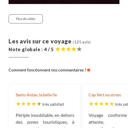
Plus de vidéo
Les avis sur ce voyage
(125 avis)
Note globale : 4 / 5
Comment fonctionnent nos commentaires ?
Santo Antao, la belle île
Cap Vert no stress
très satisfait
très sat
Périple inoubliable, en dehors
Voyage conform
des zones touristiques, à
attente. Pa