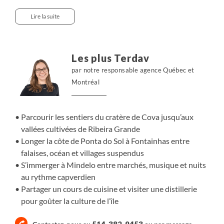
et à des temps de partage. Nous traversons les paysages
emblématiques de l’île, du cratère de Cova aux sentiers
Lire la suite
entre Ponta do Sol et Fontainhas, en alternant marches
accessibles, transferts en véhicule et haltes dans les
villages. Les journées se prolongent autour de la table,
Les plus Terdav
avec une cuisine capverdienne simple et soignée, avant
par notre responsable agence Québec et
une parenthèse à Mindelo, où la musique et l’énergie
Montréal
urbaine offrent un contraste vivant avec les ambiances
rurales de Santo Antão.
Parcourir les sentiers du cratère de Cova jusqu’aux
vallées cultivées de Ribeira Grande
Longer la côte de Ponta do Sol à Fontainhas entre
falaises, océan et villages suspendus
S’immerger à Mindelo entre marchés, musique et nuits
au rythme capverdien
Partager un cours de cuisine et visiter une distillerie
pour goûter la culture de l’île