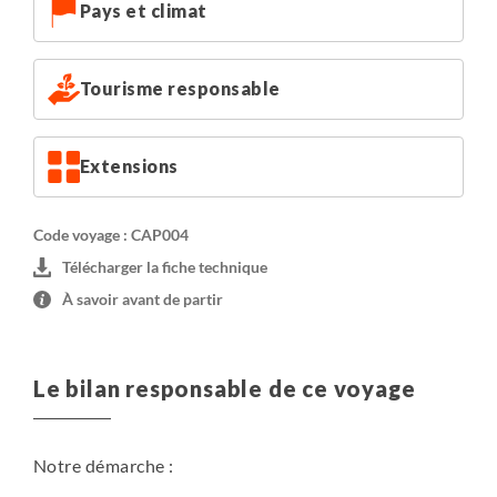
Pays et climat
vue. Les chambres individuelles peuvent d’ailleurs être
de superficie plus réduite.
Tourisme responsable
Extensions
Code voyage : CAP004
Télécharger la fiche technique
À savoir avant de partir
Le bilan responsable de ce voyage
Notre démarche :