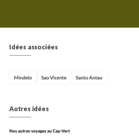
connaissances et sa culture.
Les hébergements sont de
bonne qualité et les repas
sont très copieux et
excellents. Je recommande.
Sandrine
Idées associées
Mindelo
Sao Vicente
Santo Antao
Autres idées
Nos autres voyages au Cap-Vert