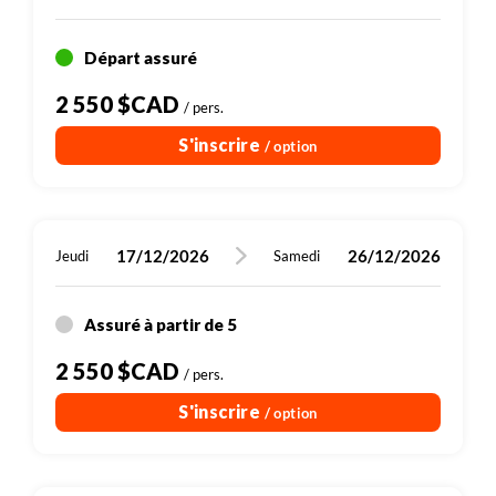
Pombas
JOUR 7 : Vila das Pombas - vallée de Ribeira Grande -
Départ assuré
Pedracin
JOUR 8 : Pedracin
2 550 $CAD
/ pers.
JOUR 9 : Pedracin - Ribeira das Patas - Porto Novo -
S'inscrire
/ option
Mindelo
JOUR 10 : São Vicente - Paris
17/12/2026
26/12/2026
Jeudi
Samedi
Assuré à partir de 5
2 550 $CAD
/ pers.
S'inscrire
/ option