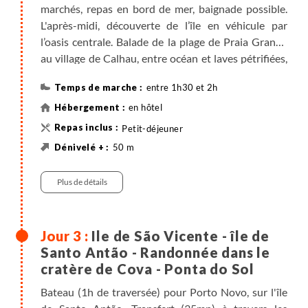
marchés, repas en bord de mer, baignade possible.
L'après-midi, découverte de l’île en véhicule par
l’oasis centrale. Balade de la plage de Praia Grande
au village de Calhau, entre océan et laves pétrifiées,
“renifleurs”. Retour à Mindelo, et soirée en ville.
entre 1h30 et 2h
en hôtel
Petit-déjeuner
50 m
50 m
Randonnée
Véhicule , entre 1h30 et 2h
Plus de détails
Ile de São Vicente - île de
Santo Antão - Randonnée dans le
cratère de Cova - Ponta do Sol
Bateau (1h de traversée) pour Porto Novo, sur l'île