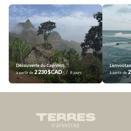
Découverte du Cap-Vert
L’envoûta
2 230 $CAD
2
à partir de
8 jours
à partir de