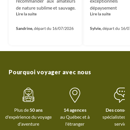
recommander aux amateurs
exceptionn
de nature sublime et sauvage.
dépaysement 
Lire la suite
Lire la suite
L'île de Santo Antao est
Randonnées variée
magnifique, avec des
splendides pa
paysages très variés,
Sandrine,
départ du 16/07/2026
Population très acc
Sylvie,
départ du 16/
différents chaque jour :
Notre guide Maya é
étendues désertiques et
et à nos petits soins.
escarpées, vallées luxuriantes,
villages suspendus, bords de
mer. Notre petit groupe
restreint de 4 participantes,
Pourquoi voyager avec nous
avec une très bonne entente,
a eu la chance d'être
accompagné par une guide
très professionnelle, Maya
(ainsi qu'un chauffeur très
Plus de
50 ans
14 agences
Des conseil
prudent, Franck). Elle a su
d'expérience du voyage
au Québec et
à
spécialistes à
nous faire découvrir l'île avec
d'aventure
l'étranger
service
passion, partageant ses