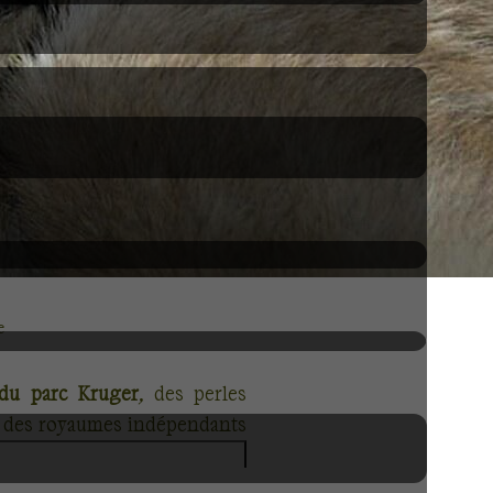
e
 du parc Kruger
, des perles
les des royaumes indépendants