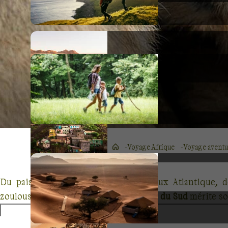
Voyage Afrique
Voyage aventu
Du paisible océan Indien au vigoureux Atlantique, d
zoulous
aux
peintures xhosa
, l’
Afrique du Sud
mérite s
du
Swaziland et du Lesotho
, l’adjectif sauvage prend son 