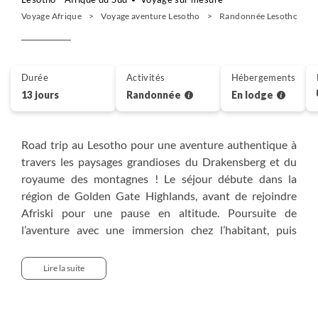
Voyage Afrique
Voyage aventure Lesotho
Randonnée Lesotho
Durée
Activités
Hébergements
13 jours
Randonnée
En lodge
Road trip au Lesotho pour une aventure authentique à
travers les paysages grandioses du Drakensberg et du
royaume des montagnes ! Le séjour débute dans la
région de Golden Gate Highlands, avant de rejoindre
Afriski pour une pause en altitude. Poursuite de
l’aventure avec une immersion chez l’habitant, puis
découverte du spectaculaire barrage de Katse Dam. Cap
ensuite sur les impressionnantes chutes de
Lire la suite
Maletsunyane Falls, avant de vivre un trek de 2 jours au
cœur de paysages sauvages et préservés. Le voyage
s’achève par la visite du site historique de Thaba Bosiu,