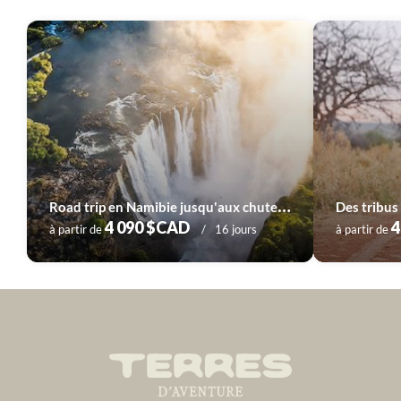
R
oad trip en Namibie jusqu'aux chutes Victoria
Des tribus
4 090 $CAD
4
à partir de
16 jours
à partir de