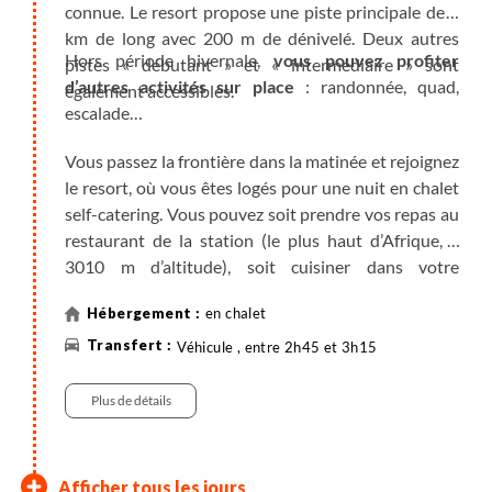
connue. Le resort propose une piste principale de 1
km de long avec 200 m de dénivelé. Deux autres
Hors période hivernale,
vous pouvez profiter
pistes « débutant » et « intermédiaire » sont
d’autres activités sur place
: randonnée, quad,
également accessibles.
escalade…
Vous passez la frontière dans la matinée et rejoignez
le resort, où vous êtes logés pour une nuit en chalet
self-catering. Vous pouvez soit prendre vos repas au
restaurant de la station (le plus haut d’Afrique, à
3010 m d’altitude), soit cuisiner dans votre
appartement si vous le souhaitez.
en chalet
Véhicule , entre 2h45 et 3h15
Plus de détails
Makhapung, nuit chez
Makhapung, nuit chez
Route vers l'Ouest, Katse
Route vers l'Ouest, Mohale
Semonkong - Maletsunyane
Village de Malealea
Trek dans les montagnes
Trek dans les montagnes
Thaba Bosiu
Route vers Bloemfontein -
Afficher tous les jours