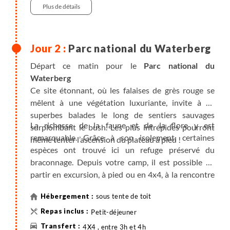
Plus de détails
Parc national du Waterberg
Départ ce matin pour le
Parc national du
Waterberg
Ce site étonnant, où les falaises de grès rouge se
mêlent à une végétation luxuriante, invite à de
superbes balades le long de sentiers sauvages
La richesse de la faune et de la flore y est
surplombant le bush. Les plus intrépides pourront
remarquable. Grâce à son isolement, certaines
même tenter l’ascension du plateau à pied !
espèces ont trouvé ici un refuge préservé du
braconnage. Depuis votre camp, il est possible de
partir en excursion, à pied ou en 4x4, à la rencontre
des rhinocéros (nous consulter).
sous tente de toit
Petit-déjeuner
4X4 , entre 3h et 4h