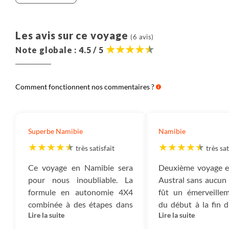
Les avis sur ce voyage
(6 avis)
Note globale : 4.5 / 5
Comment fonctionnent nos commentaires ?
Superbe Namibie
Namibie
très satisfait
très sat
Ce voyage en Namibie sera
Deuxième voyage e
pour nous inoubliable. La
Austral sans aucun 
formule en autonomie 4X4
fût un émerveillem
combinée à des étapes dans
du début à la fin d
Lire la suite
Lire la suite
les lodges permet la
tant sur le plan p
découverte tout en restant
couper le souffl