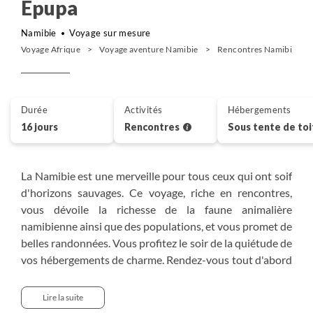
Epupa
Namibie
Voyage sur mesure
Voyage Afrique
Voyage aventure Namibie
Rencontres Namibie
Durée
Activités
Hébergements
16 jours
Rencontres
Sous tente de to
La Namibie est une merveille pour tous ceux qui ont soif
d'horizons sauvages. Ce voyage, riche en rencontres,
vous dévoile la richesse de la faune animalière
namibienne ainsi que des populations, et vous promet de
belles randonnées. Vous profitez le soir de la quiétude de
vos hébergements de charme. Rendez-vous tout d'abord
avec les springboks, zèbres, oryx, gnous et girafes dans le
parc d'Etosha. Puis traversez l'Ovamboland et le
Lire la suite
Kaokoland pour partir à la rencontre des peuples semi-