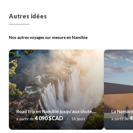
Autres idées
Nos autres voyages sur mesure en Namibie
R
oad trip en Namibie jusqu'aux chutes Victoria
La Namibie
4 090 $CAD
4
à partir de
16 jours
à partir de