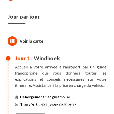
Jour par jour
Windhoek
Accueil à votre arrivée à l'aéroport par un guide
francophone qui vous donnera toutes les
explications et conseils nécessaires sur votre
itinéraire. Assistance à la prise en charge du véhicule
de location.
en guesthouse
Route pour
Windhoek
. Installation à votre
4X4 , entre 0h30 et 1h
hébergement.