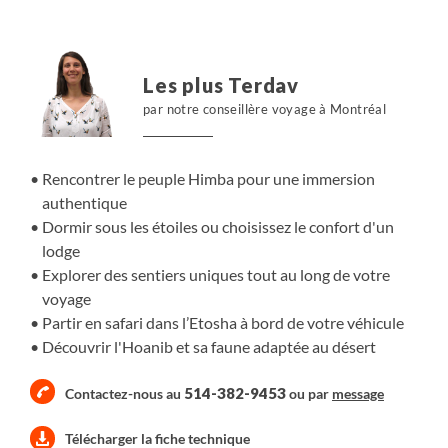
nomades Ovambos et Himbas. Découvrez ensuite la
beauté naturelle des chutes d'Epupa e, plus au sud, la
région du Damaraland composée de plaines arides
Les plus Terdav
recouvertes de savane dominées par des montagnes.
par notre conseillère voyage à Montréal
Lors de votre croisière dans le lagon de Walvis Bay, vous
observez des pélicans, flamants roses et des colonies
d'otaries. Vous complétez votre voyage par le désert du
Rencontrer le peuple Himba pour une immersion
Namib avec ses contrastes de couleurs et ses dunes
authentique
orangées. Circuit en autonomie avec votre véhicule de
Dormir sous les étoiles ou choisissez le confort d'un
location ou avec un guide-chauffeur selon votre choix.
lodge
Explorer des sentiers uniques tout au long de votre
voyage
Partir en safari dans l’Etosha à bord de votre véhicule
Découvrir l'Hoanib et sa faune adaptée au désert
514-382-9453
Contactez-nous au
ou par
message
Télécharger la fiche technique