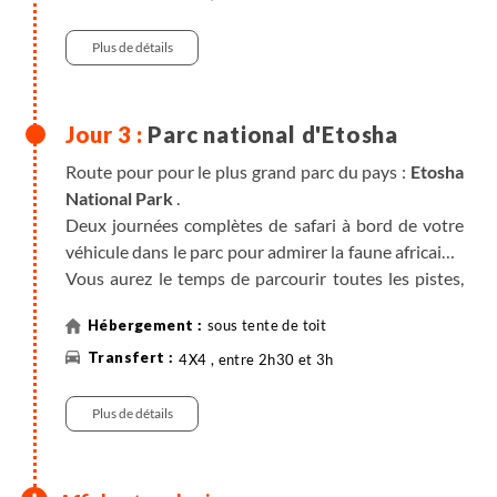
Plus de détails
Parc national d'Etosha
Route pour pour le plus grand parc du pays :
Etosha
National Park
.
Deux journées complètes de safari à bord de votre
véhicule dans le parc pour admirer la faune africaine.
Vous aurez le temps de parcourir toutes les pistes,
de point d'eau en point d'eau, pour surprendre les
sous tente de toit
animaux qui viennent se désaltérer.
4X4 , entre 2h30 et 3h
Considéré comme la perle d’Etosha, le [b camp
d’Okaukuejo est le quartier général de la réserve. Les
Plus de détails
promenades matinales autour de ce camp vous
entraîneront sur la piste des éléphants de la savane.
Réputée pour son grand nombre de rhinocéros noirs