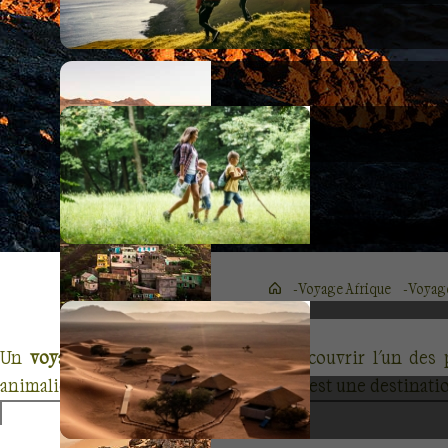
Voyage Afrique
Voyage
Un
voyage en Tanzanie
permet de découvrir l'un des p
animaliers et ses habitants, la Tanzanie est une destinat
Quatre des plus importants parcs naturels se trouvent c