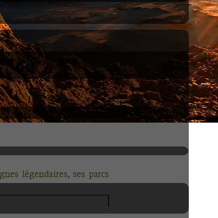
gnes légendaires, ses parcs
orongoro
, le
Tarangire
et le