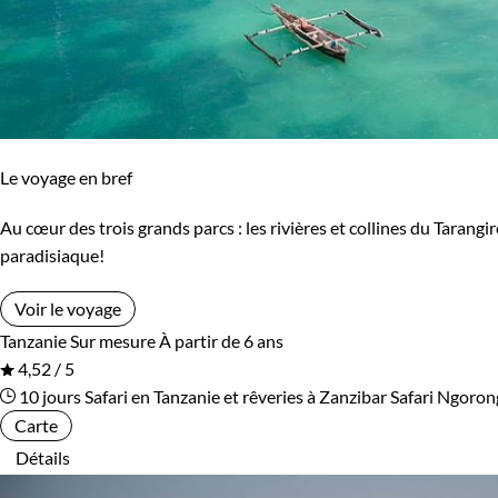
Itinérance
Itinérant
Semi-itinérant
Environnement
Le voyage en bref
Bord de mer et îles
Brousse et Savane
Au cœur des trois grands parcs : les rivières et collines du Tarangi
Forêts, collines, rivières et lacs
Haute Montagne
paradisiaque!
Voir le voyage
Tanzanie
Sur mesure
À partir de 6 ans
4,52 / 5
10 jours
Safari en Tanzanie et rêveries à Zanzibar
Safari Ngoro
Carte
Détails