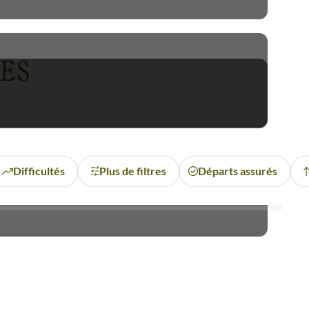
 se protéger des animaux, les
ES
eurs, pays aussi fascinant en
a montagne, l'
a
scension du
lement accessible.
Difficultés
Plus de filtres
Départs assurés