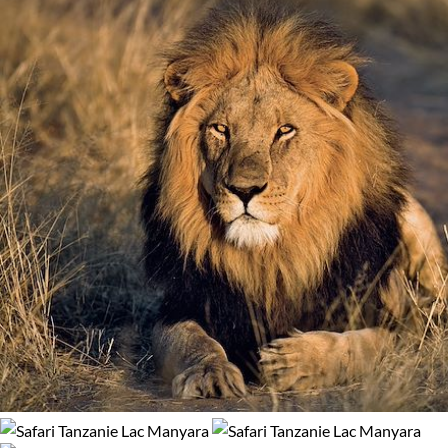
Environnement
Bord de mer et îles
Brousse et Savane
Forêts, collines, rivières et lacs
Haute Montagne