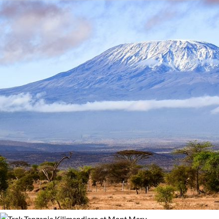
Activité
nature, histoire et culture tissent une fascinante symphonie
100% de satisfaction
(
502 avis
)
sensorielle. Un hymne à l’aventure et à la découverte, qui
Baignade - Snorkeling
Photographie
laisse une empreinte indélébile sur chaque voyageur.
Randonnée
Rencontres
Guide de voyage Tanzanie
Safari
Safari en véhicule
Trek
Vélo
VTT / Gravel
Afficher plus
Régions
Kilimandjaro et Mont Meru
Lac Manyara