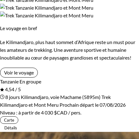
Ngorongoro
Parcs Nationaux du Nord
Serengeti
Tarangire
Le voyage en bref
Vallée du Rift
Zanzibar
Le Kilimandjaro, plus haut sommet d’Afrique reste un must pour
les amateurs de trekking. Une aventure sportive et humaine
inoubliable au cœur de paysages grandioses et spectaculaires!
Âge des enfants
Voir le voyage
Les 10/13 ans
Les 14/16 ans
Tanzanie
En groupe
4,54 / 5
8 jours
Kilimandjaro, voie Machame (5895m)
Trek
Confort
Kilimandjaro et Mont Meru
Prochain départ le 07/08/2026
Niveau :
à partir de
4 030 $CAD
/ pers.
Bivouac, sous tente
Standard
Carte
Détails
Supérieur