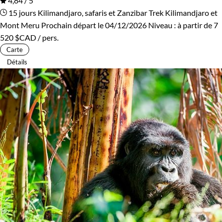
4,84 / 5
15 jours
Kilimandjaro, safaris et Zanzibar
Trek Kilimandjaro et
Mont Meru
Prochain départ le 04/12/2026
Niveau :
à partir de
7
520 $CAD
/ pers.
Carte
Détails