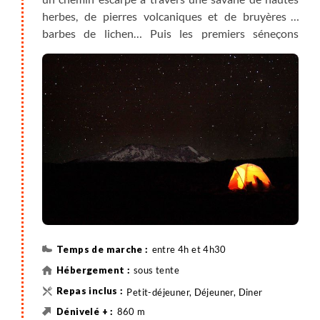
herbes, de pierres volcaniques et de bruyères à
barbes de lichen… Puis les premiers séneçons
géants, comme autant de sentinelles gardiennes
d’un trésor inviolé. Le sentier plus escarpé nous
conduit, à travers un paysage fantomatique de laves
volcaniques, de grottes, de ruisseaux moussus au
bord desquels poussent les séneçons, jusqu’au
plateau de Shira. Magnifique point de vue sur le
volcan éteint Shira, appelé aussi cathédrale Shira. Et
45mn plus loin, le campement de Shira à 3840m, où
nous installons le bivouac.
entre 4h et 4h30
sous tente
Petit-déjeuner, Déjeuner, Diner
860 m