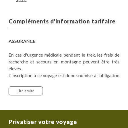
Compléments d'information tarifaire
ASSURANCE
En cas d'urgence médicale pendant le trek, les frais de
recherche et secours en montagne peuvent être très
élevés.
L'inscription à ce voyage est donc soumise à l'obligation
d'être couvert par une assurance prenant en charge les
frais de recherche et premiers secours, sans limite
Lire la suite
d’altitude, d’un montant d’au moins 10.000$, quelle que
soit la raison médicale y compris le Mal Aigu des
Montagnes et d’une couverture d’assistance et
rapatriement à hauteur de 30.000$ minimum
Privatiser votre voyage