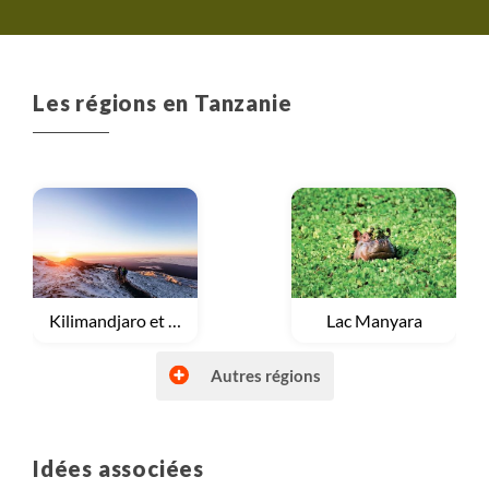
Les régions en Tanzanie
Voyage
Kilimandjaro et Mont Meru
Voyage
Lac Manyara
Autres régions
Idées associées