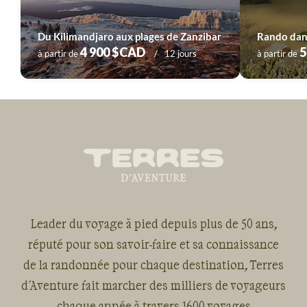
Du Kilimandjaro aux plages de Zanzibar
Rando dans 
4 900 $CAD
5
à partir de
12 jours
à partir de
Leader du voyage à pied depuis plus de 50 ans,
réputé pour son savoir-faire et sa connaissance
de la randonnée pour chaque destination, Terres
d'Aventure fait marcher des milliers de voyageurs
chaque année à travers 1600 voyages