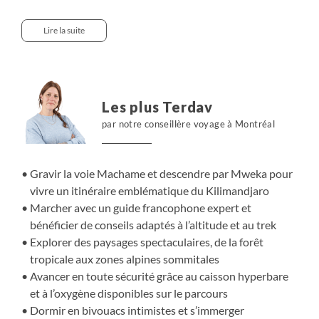
Lava Tower au pied de la brèche ouest, la face sud et la
voie Barafu. La descente se fera par la voie Mweka, ce qui
Lire la suite
permet d'éviter la voie normale. Le tout avec une
logistique parfaite et bien rodée.
Les plus Terdav
par notre conseillère voyage à Montréal
Gravir la voie Machame et descendre par Mweka pour
vivre un itinéraire emblématique du Kilimandjaro
Marcher avec un guide francophone expert et
bénéficier de conseils adaptés à l’altitude et au trek
Explorer des paysages spectaculaires, de la forêt
tropicale aux zones alpines sommitales
Avancer en toute sécurité grâce au caisson hyperbare
et à l’oxygène disponibles sur le parcours
Dormir en bivouacs intimistes et s’immerger