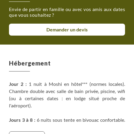
Pour cela, deux possibilités :
Envie de partir en famille ou avec vos amis aux dates
- Vous pouvez souscrire notre assurance auprès de votre
que vous souhaitez ?
conseiller voyage (en supplément du prix du voyage).
- Vous pouvez nous présenter une attestation
Demander un devis
d'assurance souscrite par vos soins répondant aux
garanties citées préalablement au moment de votre
inscription.
Supplément chambre et tente individuelles durant tout
Hébergement
le séjour : nous consulter.
Supplément tente individuelle sur le Kilimandjaro : nous
consulter
Jour 2 :
1 nuit à Moshi en hôtel*** (normes locales).
Chambre double avec salle de bain privée, piscine, wifi
Les taxes (droits d'entrée dans les parcs, taxes
(ou à certaines dates : en lodge situé proche de
communautaires, wild life fees) : 1530$ par adulte pour
l'aéroport).
l'ascension du Kilimandjaro. Cette somme vous sera
facturée lors de l’inscription et pourra être réajustée
Jours 3 à 8 :
6 nuits sous tente en bivouac confortable.
jusqu'à 30 jours avant le départ .
Les tentes, prévues pour 3 personnes, sont