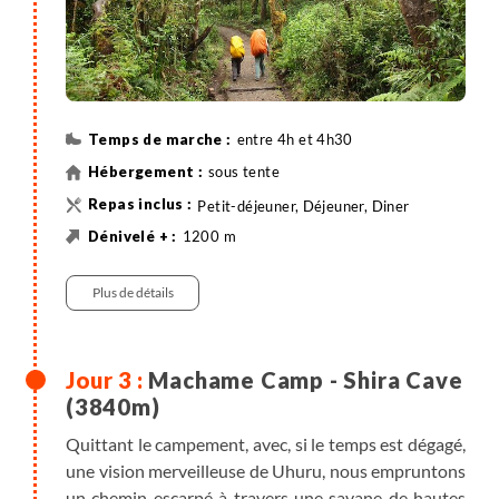
entre 4h et 4h30
sous tente
Petit-déjeuner, Déjeuner, Diner
1200 m
10 km
Randonnée
Véhicule , entre 0h30 et 1h
Plus de détails
Machame Camp - Shira Cave
(3840m)
Quittant le campement, avec, si le temps est dégagé,
une vision merveilleuse de Uhuru, nous empruntons
un chemin escarpé à travers une savane de hautes