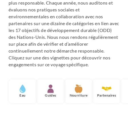
plus responsable. Chaque année, nous auditons et
Votre campement est aménagé pour vous permettre de
évaluons nos pratiques sociales et
récupérer efficacement en altitude :
environnementales en collaboration avec nos
partenaires sur une dizaine de catégories en lien avec
•
Des tentes spacieuses :
vous dormez dans des tentes
les 17 objectifs de développement durable (ODD)
prévues pour trois personnes mais occupées par
des Nations-Unis. Nous nous rendons régulièrement
seulement deux voyageurs. Elles sont équipées de
sur place afin de vérifier et d’améliorer
matelas confortables et de moustiquaires afin de
continuellement notre démarche responsable.
favoriser un sommeil réparateur.
Cliquez sur une des vignettes pour découvrir nos
engagements sur ce voyage spécifique.
•
Une tente mess conviviale :
véritable espace de vie du
groupe, elle est équipée de tables et de chaises pour
partager les repas dans de bonnes conditions. C'est
également ici que vous pourrez remplir vos gourdes et
traiter votre eau avant chaque nouvelle étape
Eau
Guides
Nourriture
Partenaires
•
Une tente toilette :
des WC chimiques sont installés
dans une tente dédiée afin d'apporter un niveau de
confort supplémentaire pendant toute l'ascension.