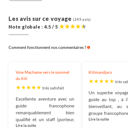
Les avis sur ce voyage
(249 avis)
Note globale : 4.5 / 5
Comment fonctionnent nos commentaires ?
Voie Machame vers le sommet
Kilimandjaro
du Kili
très sat
très satisfait
Un superbe voyag
Excellente aventure avec un
guide au top , à l
guide francophone
bienveillant, au 
remarquablement bien
groupe francophone
qualifié et un staff (porteur,
Lire la suite
bien amusé. La 
Lire la suite
cuisinier, ...) très efficace, très
montée au som