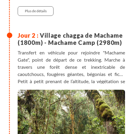
Plus de détails
Village chagga de Machame
(1800m) - Machame Camp (2980m)
Transfert en véhicule pour rejoindre "Machame
Gate", point de départ de ce trekking. Marche à
travers une forêt dense et inextricable de
caoutchoucs, fougères géantes, bégonias et ficus.
Petit à petit prenant de l’altitude, la végétation se
modifie. La forêt tropicale laisse place aux hautes
herbes et bruyères géantes. Installation du bivouac à
Machame Camp (2980m).