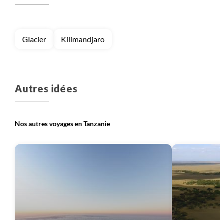
Voyage
Ngorongoro
Voyage
Parcs Nationaux du Nord
Glacier
Kilimandjaro
Voyage
Serengeti
Voyage
Tarangire
Autres idées
Nos autres voyages en Tanzanie
Voyage
Vallée du Rift
Voyage
Zanzibar