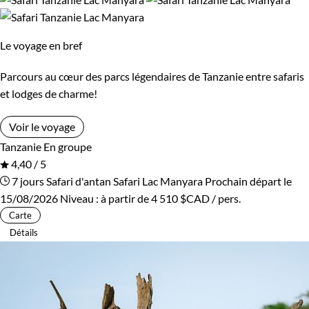
Confort
Le voyage en bref
Bivouac, sous tente
Standard
Parcours au cœur des parcs légendaires de Tanzanie entre safaris
et lodges de charme!
Supérieur
Haut de gamme
Voir le voyage
Tanzanie
En groupe
Environnement
4,40 / 5
7 jours
Safari d'antan
Safari Lac Manyara
Prochain départ le
Brousse et Savane
Forêts, collines, rivières et lacs
15/08/2026
Niveau :
à partir de
4 510 $CAD
/ pers.
Carte
Détails