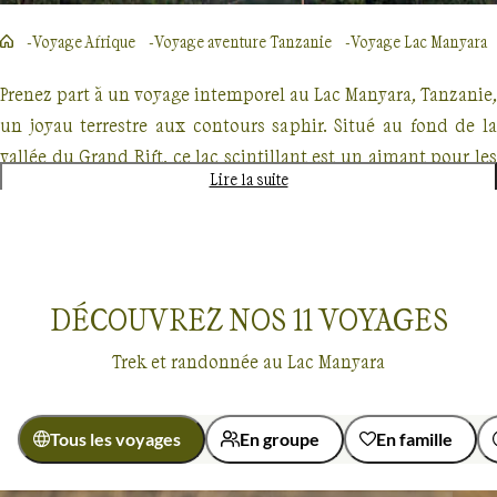
Voyage Afrique
Voyage aventure Tanzanie
Voyage Lac Manyara
Prenez part à un voyage intemporel au Lac Manyara, Tanzanie,
un joyau terrestre aux contours saphir. Situé au fond de la
vallée du Grand Rift, ce lac scintillant est un aimant pour les
Lire la suite
passionnés de la vie sauvage grâce à son écosystème
luxuriant et varié, niché entre l'eau alcaline et de vastes
forêts.
DÉCOUVREZ NOS
11
VOYAGES
Découvrez le riche patrimoine culturel maasaï situé aux
franges du parc. Respirez l'histoire antique du peuple
Trek et randonnée au Lac Manyara
maasaï, qui s'est harmonieusement adapté à cet
environnement. Une légende locale dit que le lac tiendrait
son nom de leur mot pour "miracle".
Tous les voyages
En groupe
En famille
Voyages
Lac Manyara