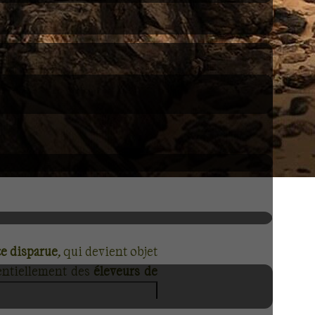
ce disparue
, qui devient objet
entiellement des
éleveurs de
 cours d'eau et du gibier !