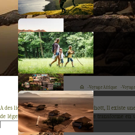
Voyage Afrique
Voyage
A des lieux de la ville récente de Nouakchott, Il existe un
de légende, et un
trek en Mauritanie
se transforme en u
dromadaires
à la quête de pâturages dans un désert qui n’