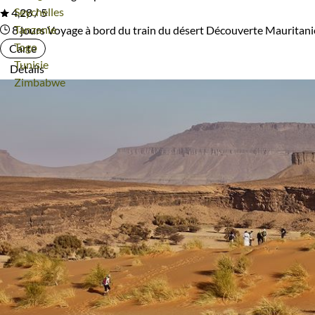
Voyage
Seychelles
4,28 / 5
Voyage
Tanzanie
8 jours
Voyage à bord du train du désert
Découverte Mauritani
Voyage
Togo
Carte
Voyage
Tunisie
Détails
Voyage
Zimbabwe