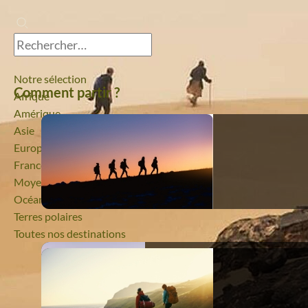
Notre sélection
Comment partir ?
Afrique
Amérique
Asie
Europe
France
Moyen-Orient
Océanie
Terres polaires
Toutes nos destinations