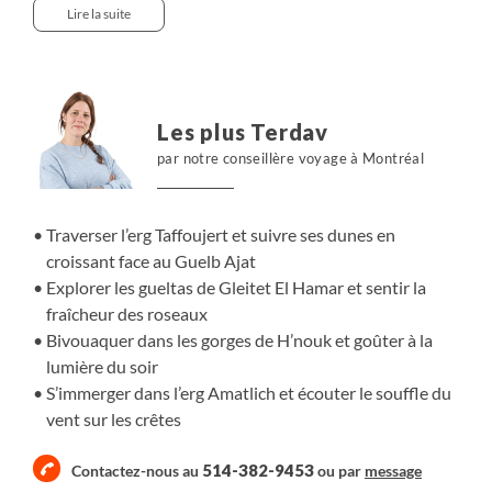
l’erg Taffoujert, ses dunes en croissant dominées par le
Lire la suite
Guelb Ajat, puis les gorges de H’nouk. L’erg Amatlich
déploie enfin ses vagues dorées jusqu’à Azoueigua et
Achenar Azrag, avant le retour à Atar.
Les plus Terdav
par notre conseillère voyage à Montréal
Traverser l’erg Taffoujert et suivre ses dunes en
croissant face au Guelb Ajat
Explorer les gueltas de Gleitet El Hamar et sentir la
fraîcheur des roseaux
Bivouaquer dans les gorges de H’nouk et goûter à la
lumière du soir
S’immerger dans l’erg Amatlich et écouter le souffle du
vent sur les crêtes
514-382-9453
Contactez-nous au
ou par
message