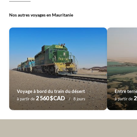
Nos autres voyages en Mauritanie
Voyage à bord du train du désert
2 560 $CAD
2
à partir de
8 jours
à partir de