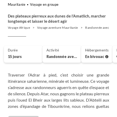
Mauritanie
Voyage en groupe
Des plateaux pierreux aux dunes de l’Amatlich, marcher
longtemps et laisser le désert agir
Voyage Afrique
Voyage aventure Mauritanie
Randonnée avec cham
Durée
Activité
Hébergements
15 jours
Randonnée avec chameau
En bivouac
Traverser l’Adrar à pied, c’est choisir une grande
itinérance saharienne, minérale et lumineuse. Ce voyage
s’adresse aux randonneurs aguerris en quête d’espace et
de silence. Depuis Atar, nous gagnons le plateau pierreux
puis l’oued El Bheir aux larges lits sableux. D’Abteili aux
zones d’épandage de Tibounkrine, nous relions gueltas
ourlées de roseaux et palmeraies d’En Tadda. Cap sur