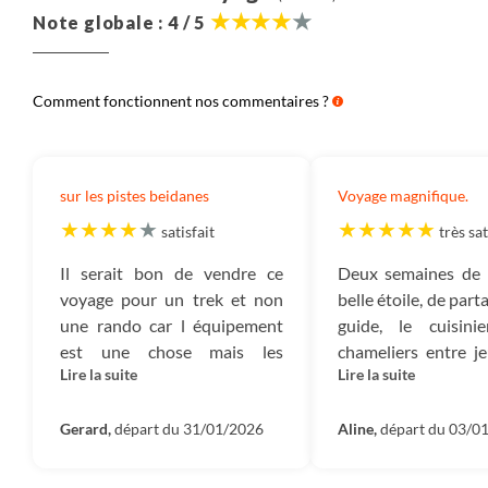
Note globale : 4 / 5
Comment fonctionnent nos commentaires ?
sur les pistes beidanes
Voyage magnifique.
satisfait
très sat
Il serait bon de vendre ce
Deux semaines de n
voyage pour un trek et non
belle étoile, de part
une rando car l équipement
guide, le cuisini
est une chose mais les
chameliers entre j
Lire la suite
Lire la suite
conditions physiques une
au prêt du feu. 
autre ..... Merci au guide de
chameliers à la g
m'avoir permis de vaquer à
Gerard,
départ du 31/01/2026
chameau à ne pas 
Aline,
départ du 03/0
mon rythme.
tester ??