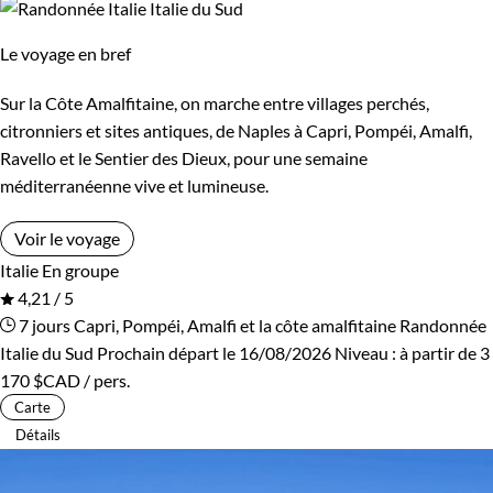
Bord de mer et îles
Brousse et Savane
Le voyage en bref
Désert
Forêts, collines, rivières et lacs
Sur la Côte Amalfitaine, on marche entre villages perchés,
Montagne
Patrimoine et Nature
citronniers et sites antiques, de Naples à Capri, Pompéi, Amalfi,
Ravello et le Sentier des Dieux, pour une semaine
méditerranéenne vive et lumineuse.
Voir le voyage
Italie
En groupe
4,21 / 5
7 jours
Capri, Pompéi, Amalfi et la côte amalfitaine
Randonnée
Italie du Sud
Prochain départ le 16/08/2026
Niveau :
à partir de
3
170 $CAD
/ pers.
Carte
Détails