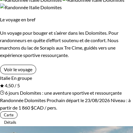
Kirghizistan
Mongolie
Budget
Mozambique
Namibie
Le voyage en bref
De 750 à 1 250 $CAD
Nouvelle-Zélande
Ouzbekistan
Un voyage pour bouger et s’aérer dans les Dolomites. Pour
De 1 250 à 2 000 $CAD
randonneurs en quête d’effort soutenu et de confort. Nous
Pérou
Suisse
marchons du lac de Sorapis aux Tre Cime, guidés vers une
De 2 000 à 3 000 $CAD
expérience sportive ressourçante.
Tadjikistan
Zimbabwe
Plus de 3 000 $CAD
Voir le voyage
Italie
En groupe
4,50 / 5
Âge des enfants
6 jours
Dolomites : une aventure sportive et ressourçante
Randonnée Dolomites
Prochain départ le 23/08/2026
Niveau :
à
Les 2/5 ans
Les 6/9 ans
partir de
1 860 $CAD
/ pers.
Carte
Les 10/13 ans
Les 14/16 ans
Détails