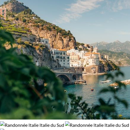
Confort
Bivouac, sous tente
Refuge, gîte, dortoir
Standard
Supérieur
Haut de gamme
Itinérance
Itinérant
Semi-itinérant
En étoile
Environnement