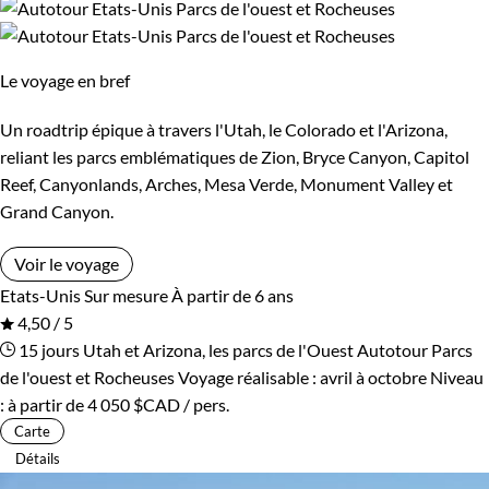
territoire qui promet des paysages à couper le souffle qui
vont des gratte-ciels aux vastes parcs nationaux.
La culture : Un melting-pot culturel unique, des musées de
Le voyage en bref
classe mondiale, des spectacles et des concerts pour tous
Un roadtrip épique à travers l'Utah, le Colorado et l'Arizona,
les goûts.
reliant les parcs emblématiques de Zion, Bryce Canyon, Capitol
Une destination sûre : Les États-Unis sont connus pour leur
Reef, Canyonlands, Arches, Mesa Verde, Monument Valley et
sécurité et leur infrastructure de qualité, offrant une
Grand Canyon.
expérience de voyage confortable et sans souci.
Voir le voyage
Top 10 des lieux d'intérêt aux États-Unis
Etats-Unis
Sur mesure
À partir de 6 ans
4,50 / 5
Grand Canyon :
Une merveille naturelle offrant des vues
15 jours
Utah et Arizona, les parcs de l'Ouest
Autotour Parcs
spectaculaires et des randonnées inoubliables.
de l'ouest et Rocheuses
Voyage réalisable : avril à octobre
Niveau
Yellowstone National Park
: Le premier parc national au
:
à partir de
4 050 $CAD
/ pers.
monde, célèbre pour ses geysers et sa faune sauvage.
Carte
New York City
: La ville qui ne dort jamais, avec se
Détails
monuments emblématiques comme la Statue de la Liberté