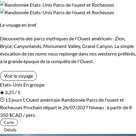
Chez Terres d'Aventures certains de nos voyages ont des
Le voyage en bref
départs garantis.
Acheter un voyage aux Etats-Unis,
c'es
s'assurer d'aquérir un voyage d'aventure inoubliable !
Découverte des parcs mythiques de l'Ouest américain : Zion,
Demandez conseil à nos conseiler en agence pour planifier et
Bryce, Canyonlands, Monument Valley, Grand Canyon. La simple
réserver au mieux votre prochain voyage.
évocation de ces noms nous replonge dans nos westerns préférés,
à la grande époque de la conquête de l'Ouest.
Guide de voyage Etats-Unis
Voir le voyage
Etats-Unis
En groupe
3,25 / 5
13 jours
L'Ouest américain
Randonnée Parcs de l'ouest et
Rocheuses
Prochain départ le 26/07/2027
Niveau :
à partir de
8
350 $CAD
/ pers.
Carte
Détails