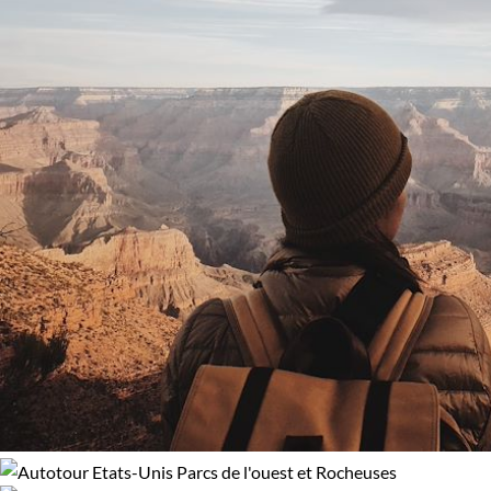
l'immigration. Un vrai concentré de la variété américaine en
un seul voyage, tels sont nos circuits accompagnés aux États-
Unis !
Faut-il un passeport pour voyager aux États-Unis ?
Passeport en cours de validité, valable 6 mois après la date de
retour pour les ressortissants français, belges et suisses. Pas
de visa nécessaire pour les séjours de moins de 90 jours dans
le cadre du programme d'exemption de visa.
Pourquoi partir en voyage aux États-Unis ?
Les grands espaces : L'empreinte de l'Homme est visible
mais respectueuse de la nature dans ce gigantesque