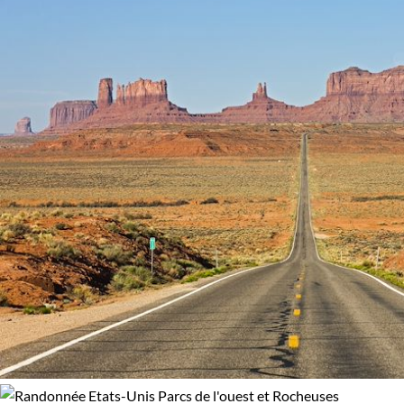
et Times Square.
San Francisco
: Connu pour le Golden Gate Bridge, Alcatra
et ses quartiers pittoresques.
Las Vegas :
La capitale mondiale du divertissement
connue pour ses casinos et spectacles.
La Route 66 :
L'itinéraire historique traversant le cœur de
l'Amérique.
Les Everglades :
Un écosystème unique en Floride, abritant
une faune et une flore diversifiées.
Hollywood :
Le centre de l'industrie du cinéma américain
et ses célèbres studios.
Les plages de Miami :
Des plages de sable fin et une vi
nocturne animée.
La Nouvelle-Orléans :
Berceau du jazz et célèbre pour so
architecture et sa cuisine.