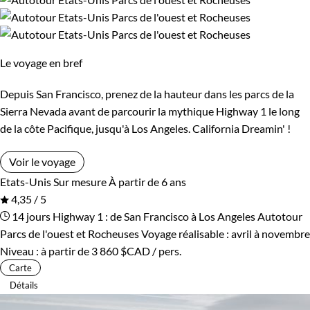
Les 6/9 ans
Les 14/16 ans
Pays de démesure, de vastes espaces sans limite où l'on
ressent encore une réelle liberté,
nos treks aux États-Unis
Confort
Le voyage en bref
vous feront sentir le frisson de belles nuits dans les déserts
Bivouac, sous tente
Standard
du nouveau monde, et bien plus encore !
Depuis San Francisco, prenez de la hauteur dans les parcs de la
Sierra Nevada avant de parcourir la mythique Highway 1 le long
Supérieur
Haut de gamme
Les États-Unis offrent des paysages variés ; des métropoles
de la côte Pacifique, jusqu'à Los Angeles. California Dreamin' !
trépidantes aux déserts de l'Arizona, en passant par les
montagnes Rocheuses et les plages de Floride. La faune y est
Voir le voyage
Environnement
impressionnante avec notamment les parcs nationaux
Etats-Unis
Sur mesure
À partir de 6 ans
comme Yellowstone ou Yosemite, où vous croiserez bisons,
4,35 / 5
Bord de mer et îles
Désert
14 jours
Highway 1 : de San Francisco à Los Angeles
Autotour
ours, cerfs, et peut-être des loups.
Parcs de l'ouest et Rocheuses
Voyage réalisable : avril à novembre
Forêts, collines, rivières et lacs
Montagne
Niveau :
à partir de
3 860 $CAD
/ pers.
Enfin, nos séjours et circuits aux États-Unis vous permettront
Carte
de rencontrer les différentes cultures du pays, qui possède
Patrimoine et Nature
Détails
aussi une population d'origines très variées, depuis les
peuples autochtones jusqu'aux communautés issues de