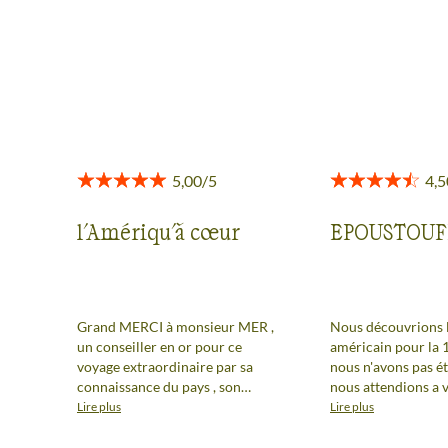
toute transparence.
Voir tous les avis
l'Amériqu'à cœur
EPOUSTOU
Grand MERCI à monsieur MER ,
Nous découvrions l
un conseiller en or pour ce
américain pour la 1
voyage extraordinaire par sa
nous n'avons pas é
connaissance du pays , son
nous attendions a v
écoute, sa bienveillance, sa
paysages grandiose
Lire plus
Lire plus
réactivité ??. Je suis tombé
ce point la, tous le
amoureux du pays : pas
sites plus beaux les