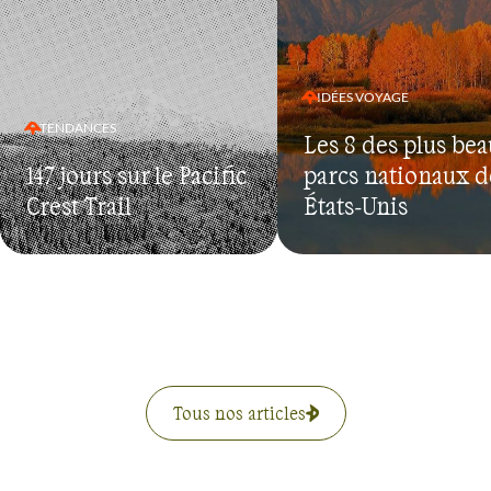
IDÉES VOYAGE
TENDANCES
Les 8 des plus be
147 jours sur le Pacific
parcs nationaux d
Crest Trail
États-Unis
Tous nos articles