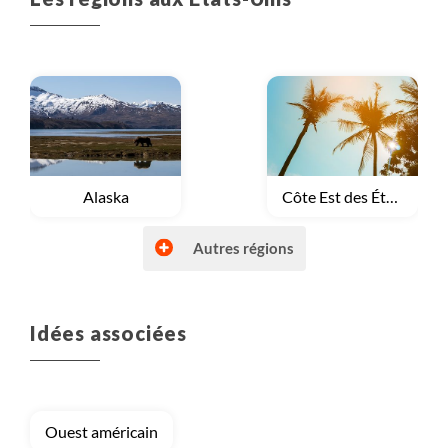
Voyage
Alaska
Voyage
Côte Est des États-Unis
Autres régions
Idées associées
Voyage
Hawaï (USA)
Voyage
Parcs de l'ouest et Rocheuses
Ouest américain