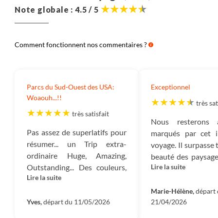
Note globale : 4.5 / 5
Comment fonctionnent nos commentaires ?
Parcs du Sud-Ouest des USA:
Exceptionnel
Woaouh...!!
très sat
très satisfait
Nous resterons 
Pas assez de superlatifs pour
marqués par cet i
résumer... un Trip extra-
voyage. Il surpasse 
ordinaire Huge, Amazing,
beauté des paysage
Outstanding... Des couleurs,
Lire la suite
l'organisation to
Lire la suite
des espaces immenses...le
nous avons conn
délire visuel de Vegas...
maintenant. La for
Marie-Hélène,
départ
Yves,
départ du 11/05/2026
21/04/2026
mesure con
parfaitement à not