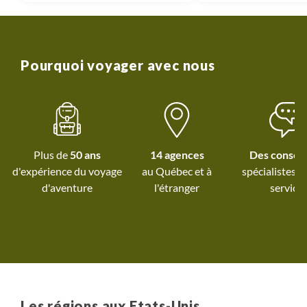
très sportif. Nous
parcourir de trè
distances à notr
dans les parcs
Pourquoi voyager avec nous
conseiller Sylvain a
nos attentes 
proposer un vérit
mesure adapté. L'a
est simple d'utilisa
Plus de
50 ans
14 agences
Des conseil
cherche jamais, tout
d'expérience du voyage
au Québec et
à
spécialistes à
et on se laisse por
d'aventure
l'étranger
service
d'habitude avec te
hébergements sont 
bien situés. C'
enchantés que nous
des immensités am
où nous retourneron
Les régions aux Etats-Unis