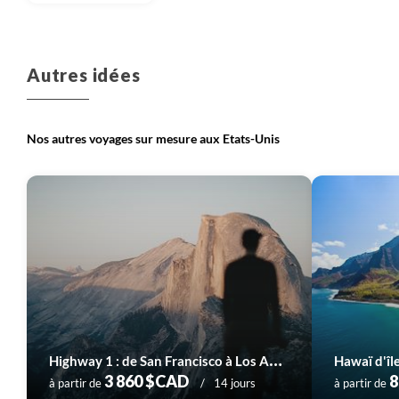
Autres idées
Nos autres voyages sur mesure aux Etats-Unis
H
ighway 1 : de San Francisco à Los Angeles
Hawaï d'île
3 860 $CAD
8
à partir de
14 jours
à partir de