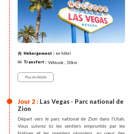
Profitez de votre première soirée pour découvrir le
célèbre Strip et ses hôtels-casinos mythiques : le
style médiéval de l'Excalibur avec de véritables
tourelles, le Luxor en forme de pyramide, ou offrez-
vous une balade en gondole au Venetian. Chaque
hôtel propose ses propres attractions, aussi
en hôtel
exubérantes les unes que les autres.
Véhicule , 10km
Plus de détails
Las Vegas - Parc national de
Zion
Départ vers le parc national de Zion dans l’Utah.
Vous suivrez ici les sentiers empruntés par les
Natives et les premiers pionniers, au cœur des