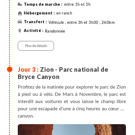
contempler des jardins suspendus verdoyants,
entre 1h et 3h
contrastant avec le rouge du canyon.
en ranch
Les rangers du parc pourront vous conseiller en
Véhicule , entre 3h et 3h30 , 260km
fonction des conditions météo.
Randonnée
Plus de détails
Zion - Parc national de
Bryce Canyon
Profitez de la matinée pour explorer le parc de Zion
à pied ou à vélo. De Mars à Novembre, le parc est
interdit aux voitures et vous laisse le champ libre
pour une escapade d'une à cinq heures au cœur du
canyon.
N'hésitez pas à garer votre vélo pour enchainer sur
une belle randonnée.