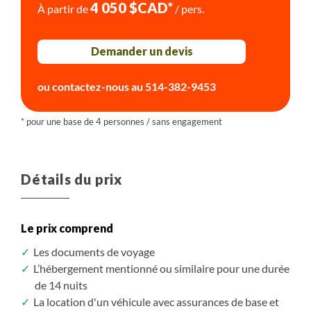
Nouvelle découverte des différents casinos de la
4 050 $CAD*
À partir de
/ pers.
ville et leurs thématiques extravagantes ! Pourquoi
pas aller se promener dans les rues du vieux Las
Demander un devis
Vegas autour de Fremont Street pour un peu plus
d'authenticité.
ou contactez-nous au
514-382-9453
Pour votre dernière soirée, vous pourriez assister à
l'un des spectacles qui se jouent tous les soirs dans
plusieurs casinos de la ville.
Dernière nuit sur le sol américain.
Détails du prix
Le prix comprend
Les documents de voyage
L’hébergement mentionné ou similaire pour une durée
de 14 nuits
La location d'un véhicule avec assurances de base et