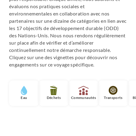
facturer de façon obligatoire des services
évaluons nos pratiques sociales et
complémentaires, comme le spa, l’accès internet par wifi,
environnementales en collaboration avec nos
le téléphone, le parking, etc. La liste varie d’un hôtel à
partenaires sur une dizaine de catégories en lien avec
l’autre.
les 17 objectifs de développement durable (ODD)
Ce ne sont pas des taxes de séjour. Les taxes sont
des Nations-Unis. Nous nous rendons régulièrement
ajoutées en sus du prix de la chambre et du resort fee.
sur place afin de vérifier et d’améliorer
Leur montant est variable et se situe en moyenne à 40 €
continuellement notre démarche responsable.
par jour et par chambre mais peuvent parfois atteindre le
Cliquez sur une des vignettes pour découvrir nos
100€. Le prix du resort fee est toujours par chambre et
engagements sur ce voyage spécifique.
non par personne.
Eau
Déchets
Communautés
Transports
B