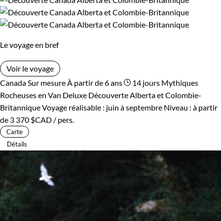
Âge des enfants
grillé fraîchement pêché dans le torrent voisin.
Les 2/5 ans
Les 6/9 ans
Idées de voyages associés au Canada :
Le voyage en bref
Les 10/13 ans
Les 14/16 ans
Fjord
/
Faune
/
Taiga
/
Baleine
/
Expedition
/
Musher
Montreal
/
Vancouver
/
Motoneige
/
Husky
/
Ile de Vancouver
Voir le voyage
Canada
Sur mesure
À partir de 6 ans
14 jours
Mythiques
Confort
Guide de voyage Canada
Rocheuses en Van Deluxe
Découverte Alberta et Colombie-
Britannique
Voyage réalisable : juin à septembre
Niveau :
à partir
Bivouac, sous tente
Refuge, gîte, dortoir
de
3 370 $CAD
/ pers.
Carte
Standard
Supérieur
Détails
Haut de gamme
Itinérance
Itinérant
Semi-itinérant