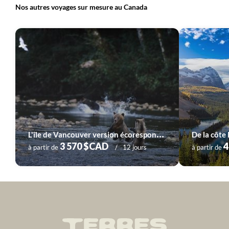
Nos autres voyages sur mesure au Canada
Voyage
Vancouver et les Rocheuses
Voyage
Yukon
L
'île de Vancouver version écoresponsable
3 570 $CAD
4
à partir de
12 jours
à partir de