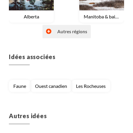
Voyage
Alberta
Voyage
Manitoba & baie d'Hudson
Autres régions
Idées associées
Voyage
Nunavut
Voyage
Provinces maritimes
Faune
Ouest canadien
Les Rocheuses
Voyage
Québec
Voyage
Terre neuve et Labrador
Autres idées