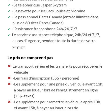
-Le téléphérique Jasper Skytram
En fin de journée, rendez-vous à votre camping du
-La navette pour les Lacs Louise et Moraine
Lac Louise, dans le parc national.
-Le pass annuel Parcs Canada (entrée illimitée dans
plus de 80 sites Parcs Canada)
-L’assistance francophone 24h/24, 7j/7.
Le service d’assistance téléphonique, 24h/24 et 7j/7,
en cas d’urgence, pendant toute la durée de votre
voyage
Le prix ne comprend pas
Le transport aérien et les transferts pour récupérer le
véhicule
-Les frais d'inscription (55$ / personne)
-Le supplément pour une prise du véhicule avant 13h,
à payer au loueur lors de l'enregistrement en ligne
(75$+taxes)
-Le supplément pour remettre le véhicule après 10h
et avant 15h, à payer au loueur lors de