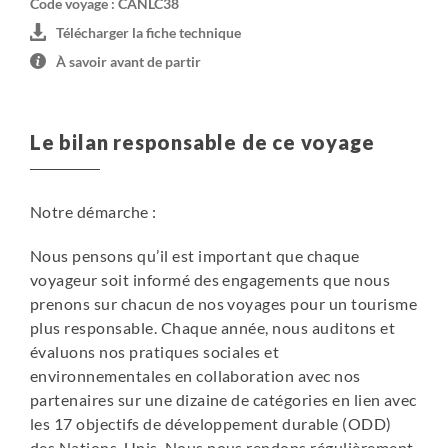
Code voyage : CANLC38
plant experience
siège conducteur. Le robinet du lavabo se soulève pour
Télécharger la fiche technique
être placé dans une fixation murale afin d'être utilisée
À savoir avant de partir
comme douche.
CARACTÉRISTIQUES TECHNIQUES
Le bilan responsable de ce voyage
- 4 ceintures de sécurité (2 en cabine de conduite, 2 dans
l'habitacle)
- Environ 94L de capacité de carburant
Notre démarche :
- Transmission automatique
- Moteur à essence
Nous pensons qu’il est important que chaque
- Direction assistée et régulateur de vitesse
voyageur soit informé des engagements que nous
- Longueur : 6,4m-6,7m / 21-22 pieds
prenons sur chacun de nos voyages pour un tourisme
- Électricité 12 / 110v
plus responsable. Chaque année, nous auditons et
- Chaudière à allumage automatique
évaluons nos pratiques sociales et
- Réservoir d'eau potable 109L
environnementales en collaboration avec nos
- Panneau solaire
partenaires sur une dizaine de catégories en lien avec
- Moustiquaires aux fenêtres
les 17 objectifs de développement durable (ODD)
- Taille du canapé- lit (queen-size) : 1,72m x 1,93m / 68'' x
des Nations-Unis. Nous nous rendons régulièrement