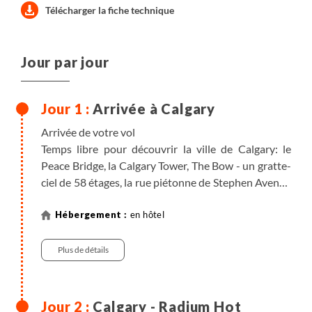
Télécharger la fiche technique
Jour par jour
Arrivée à Calgary
Arrivée de votre vol
Temps libre pour découvrir la ville de Calgary: le
Peace Bridge, la Calgary Tower, The Bow - un gratte-
ciel de 58 étages, la rue piétonne de Stephen Avenue
Walk ou encore le quartier hipster de Kensington.
en hôtel
Nuit en hôtel à Calgary.
Plus de détails
Note : Le jour de départ est fixe, le samedi et ne peut être
modifié. Dates de départ possibles : 14 juin, 21 juin, 5
juillet, 19 juillet, 2 août, 16 août et 30 août et 6 sept
Calgary - Radium Hot