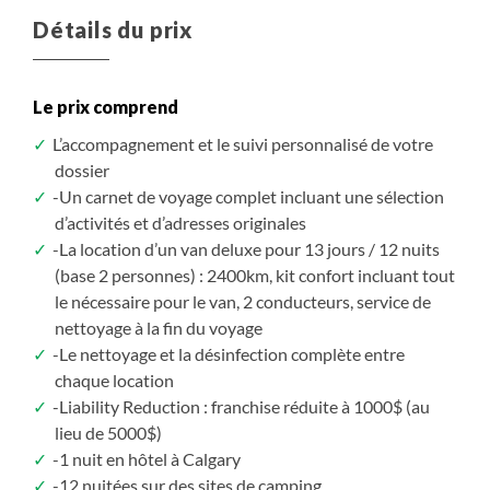
vallée suspendue sur un escarpement qui surplombe
Warrior Women Wapakwanis Plant
Détails du prix
le lac O'Hara. Le sentier du Lac Arthur traverse une
forêt de mélèzes et des prés alpins (altitude de plus
de 2000 mètres).
Le prix comprend
Dans le cas où il vous serait impossible d'obtenir un
siège à bord d'une des navettes pour ce sentier, vous
L’accompagnement et le suivi personnalisé de votre
pourrez effectuer une randonnée sur le sentier de
dossier
Twin Falls qui court le long de la rivière Yoho
-Un carnet de voyage complet incluant une sélection
jusqu’au chute Twin.
d’activités et d’adresses originales
-La location d’un van deluxe pour 13 jours / 12 nuits
Idées de randonnées:
(base 2 personnes) : 2400km, kit confort incluant tout
-sentier du Lac Arthur, 8 km (aller-retour), 310
le nécessaire pour le van, 2 conducteurs, service de
mètres de dénivelé, 4h.
nettoyage à la fin du voyage
-sentier du Plateau Opabin, 5,9 km aller-retour, 250
-Le nettoyage et la désinfection complète entre
mètres de dénivelé, 3h (altitude moyenne 2000
chaque location
mètres)
-Liability Reduction : franchise réduite à 1000$ (au
-sentier Twin Falls, 16,4 km (aller-retour), 290
lieu de 5000$)
mètres de dénivelé, 6-7h (altitude maximale 1800
-1 nuit en hôtel à Calgary
mètres)
-12 nuitées sur des sites de camping