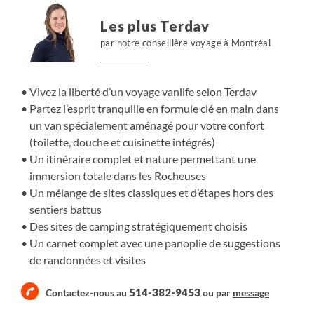
balader à votre guise, vous arrêter randonner, apprécier
Les plus Terdav
les points de vue, admirer le ciel étoilé et plus encore.
par notre conseillère voyage à Montréal
Vivez la liberté d’un voyage vanlife selon Terdav
Partez l’esprit tranquille en formule clé en main dans
un van spécialement aménagé pour votre confort
(toilette, douche et cuisinette intégrés)
Un itinéraire complet et nature permettant une
immersion totale dans les Rocheuses
Un mélange de sites classiques et d’étapes hors des
sentiers battus
Des sites de camping stratégiquement choisis
Un carnet complet avec une panoplie de suggestions
de randonnées et visites
514-382-9453
Contactez-nous au
ou par
message