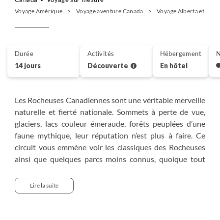
Voyage Amérique
Voyage aventure Canada
Voyage Alberta et Col
Durée
Activités
Hébergement
N
14 jours
Découverte
En hôtel
Les Rocheuses Canadiennes sont une véritable merveille
naturelle et fierté nationale. Sommets à perte de vue,
glaciers, lacs couleur émeraude, forêts peuplées d’une
faune mythique, leur réputation n’est plus à faire. Ce
circuit vous emmène voir les classiques des Rocheuses
ainsi que quelques parcs moins connus, quoique tout
aussi époustouflants, et moins achalandés.
Lire la suite
Pour explorer cette région emblématique, le van
aménagé est le moyen de transport par excellence. Avec
la liberté conférée par ce véhicule, vous pourrez vous