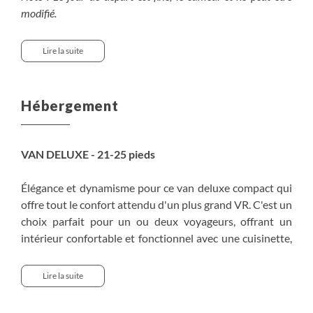
modifié.
Véhicule DVC pour les dates suivantes : 20 juin, 15
Lire la suite
aout, 29 aout.
https://my.matterport.com/show/?
m=758iyX2efQo&play=1
Hébergement
Véhicule SVC pour les dates suivantes : 4 juillet, 18
juillet, 1er aout.
VAN DELUXE - 21-25 pieds
https://my.matterport.com/show/?
m=Efa3FwiX7Bq&play=1
Élégance et dynamisme pour ce van deluxe compact qui
offre tout le confort attendu d'un plus grand VR. C'est un
choix parfait pour un ou deux voyageurs, offrant un
Activités optionnelles :
intérieur confortable et fonctionnel avec une cuisinette,
Activités que nous pouvons réserver pour vous, nous
un coin-repas spacieux et un coin salon.
consulter pour les tarifs.
Lire la suite
SALON / SALLE-À-MANGER
Golden:
La section arrière du véhicule est l’espace de vie