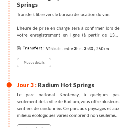
2025.
Springs
Transfert libre vers le bureau de location du van.
L'heure de prise en charge sera à confirmer lors de
votre enregistrement en ligne (à partir de 13h).
Possibilité de récupérer le véhicule plus tôt, entre
10h et 12h avec supplément - voir informations
Véhicule , entre 3h et 3h30 , 260km
pratiques.
Plus de détails
Prise de possession du van (compter environ 1h) et
route par le passage par Vermilion Crossing.
Radium Hot Springs
Arrivée à Radium Hot Springs. Rangé sur les abords
Le parc national Kootenay, à quelques pas
du parc national de Kootenay et surplombant la
seulement de la ville de Radium, vous offre plusieurs
rivière Columbia, le village de Radium Hot Springs et
sentiers de randonnée. Ce parc aux paysages et aux
une capitale d’aventure dans les Rocheuses.
milieux écologiques variés comprend non seulement
des pics coiffés de glaciers le long de la Ligne de