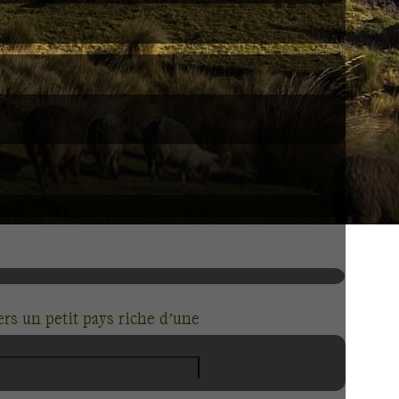
s un petit pays riche d’une
es cimes enneigées de
volcans