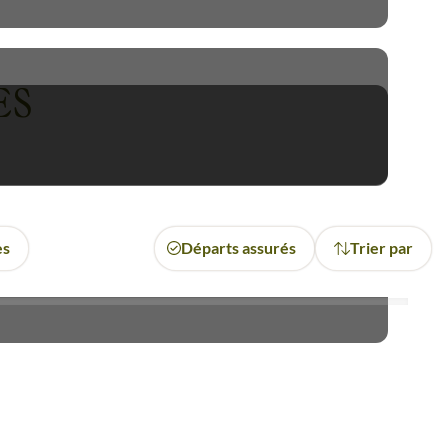
ui, en Equateur, produit des
mps !
ES
cialisée, devant les étals de
 Hacienda typique, l’œil aux
nos
circuits en Equateur
sont
s
, à travers ses sentiers peu
es
Départs assurés
Trier par
cologique que restent les
îles
es fous de Bassan, les tortues