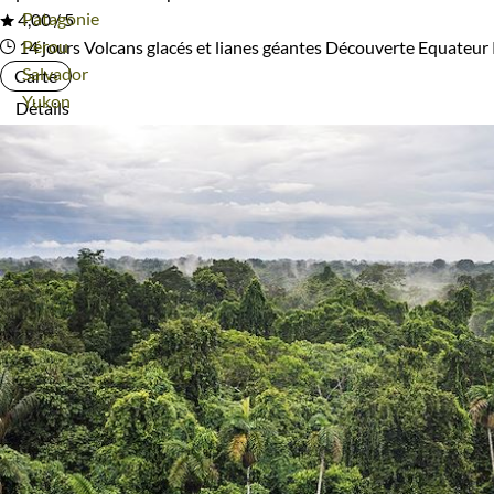
Voyage
Patagonie
4,00 / 5
Voyage
Pérou
14 jours
Volcans glacés et lianes géantes
Découverte Equateur
Voyage
Salvador
Carte
Voyage
Yukon
Détails