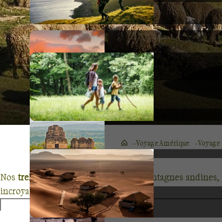
Voyage Amérique
Voyage 
Nos
treks en Equateur
riment avec montagnes andines, f
incroyable diversité.
En effet, votre groupe pourra s'émerveiller dans les ru