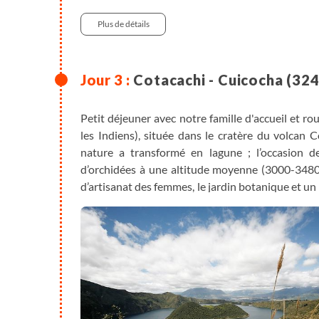
Randonnée
Plus de détails
Cotacachi - Cuicocha (32
Petit déjeuner avec notre famille d'accueil et r
les Indiens), située dans le cratère du volcan 
nature a transformé en lagune ; l’occasion d
d’orchidées à une altitude moyenne (3000-3480
d’artisanat des femmes, le jardin botanique et un at
d'apprendre à préparer quelques délicieuses 
"empanadas de viento", sorte de chaussons four
Deuxième nuit dans la communauté.