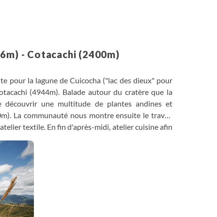
46m) - Cotacachi (2400m)
oute pour la lagune de Cuicocha ("lac des dieux" pour
Cotacachi (4944m). Balade autour du cratère que la
e découvrir une multitude de plantes andines et
m). La communauté nous montre ensuite le travail
elier textile. En fin d'après-midi, atelier cuisine afin
recettes traditionnelles, comme par exemple les
rés de fromage frais, le tout saupoudré de sucre.