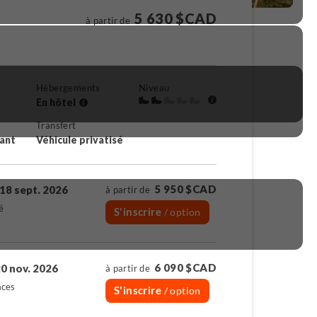
5 630 $CAD
à partir de
Hébergements
Niveau
En hôtel
Transfert
rant
Véhicule privatisé
5 950 $CAD
18 sept. 2026
à partir de
é
S'inscrire
/ option
6 090 $CAD
0 nov. 2026
à partir de
aces
S'inscrire
/ option