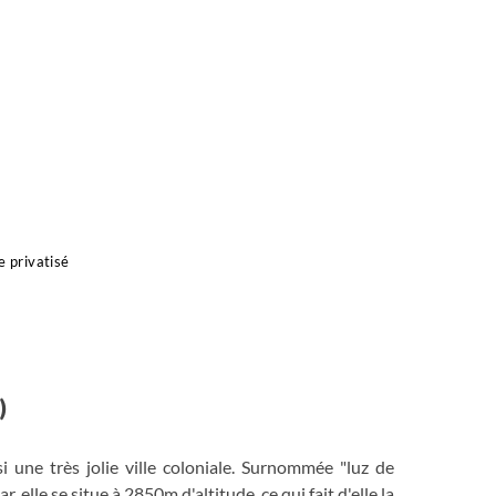
e privatisé
)
si une très jolie ville coloniale. Surnommée "luz de
 elle se situe à 2850m d'altitude, ce qui fait d'elle la