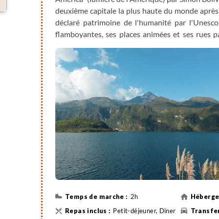
deuxième capitale la plus haute du monde après 
déclaré patrimoine de l'humanité par l'Unesco
flamboyantes, ses places animées et ses rues p
nord pour le musée Intiñan, qui illustre de fa
possédaient les peuples quechua sur le soleil. Po
de la province d'Imbabura. Dîner à Cotacachi ch
nous accueille pour la nuit.
2h
Petit-déjeuner, Diner