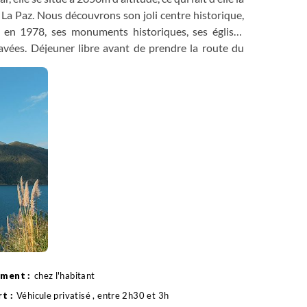
La Paz. Nous découvrons son joli centre historique,
 en 1978, ses monuments historiques, ses églises
avées. Déjeuner libre avant de prendre la route du
çon ludique la connaissance andine ancestrale que
ursuite de la route en direction de la région des lacs
ez l'une des communautés indiennes de la région qui
chez l'habitant
Véhicule privatisé , entre 2h30 et 3h