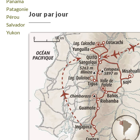
Voyage
Panama
Voyage
Patagonie
Jour par jour
Voyage
Pérou
Voyage
Salvador
Voyage
Yukon