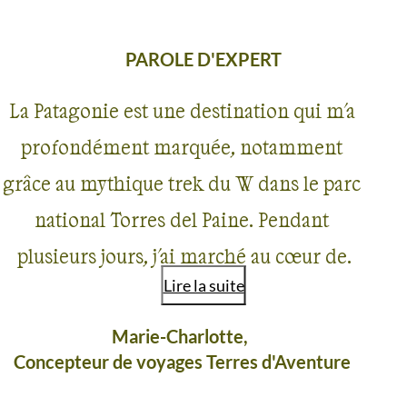
PAROLE D'EXPERT
La Patagonie est une destination qui m'a
profondément marquée, notamment
grâce au mythique trek du W dans le parc
national Torres del Paine. Pendant
plusieurs jours, j'ai marché au cœur de
Lire la suite
paysages spectaculaires, entre glaciers
immenses, lacs aux eaux turquoise,
Marie-Charlotte,
Concepteur de voyages Terres d'Aventure
vallées sauvages et les emblématiques
tours de granit qui font la renommée de