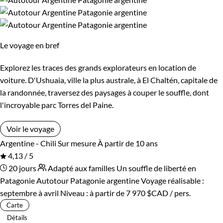
Standard
Supérieur
Plongez dans l'immensité de la Patagonie, un voyage
d'aventure où l'histoire, la culture et la nature se marient
Haut de gamme
pour une expérience véritablement épique.
Le voyage en bref
Guide de voyage Patagonie
Environnement
Explorez les traces des grands explorateurs en location de
voiture. D'Ushuaia, ville la plus australe, à El Chaltén, capitale de
Forêts, collines, rivières et lacs
Montagne
la randonnée, traversez des paysages à couper le souffle, dont
l'incroyable parc Torres del Paine.
Patrimoine et Nature
Voir le voyage
Argentine - Chili
Sur mesure
À partir de 10 ans
4,13 / 5
20 jours
Adapté aux familles
Un souffle de liberté en
Patagonie
Autotour Patagonie argentine
Voyage réalisable :
septembre à avril
Niveau :
à partir de
7 970 $CAD
/ pers.
Carte
Détails