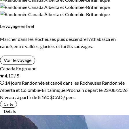
Confort
Bivouac, sous tente
Refuge, gîte, dortoir
Le voyage en bref
Standard
Marcher dans les Rocheuses puis descendre l’Athabasca en
canoë, entre vallées, glaciers et forêts sauvages.
Itinérance
Voir le voyage
Itinérant
Semi-itinérant
Canada
En groupe
4,10 / 5
14 jours
Randonnée et canoë dans les Rocheuses
Randonnée
Environnement
Alberta et Colombie-Britannique
Prochain départ le 23/08/2026
Niveau :
à partir de
8 160 $CAD
/ pers.
Bord de mer et îles
Forêts, collines, rivières et lacs
Carte
Détails
Neige