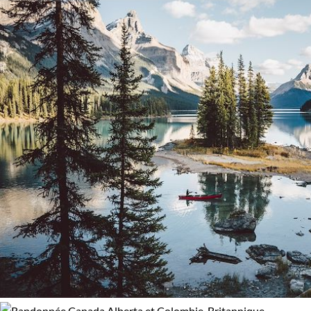
Vous pourrez randonner aussi sur l’île de
Vancouver
au cœu
Activité
95% de satisfaction
(
150 avis
)
de la “
rainforest
” et profiter des plages de
Tofino
, ou observe
Aurores boréales
Découverte
les cétacés du
Pacifique
.
Kayak et canoë
Randonnée
L’hiver au Québec c’est une toute autre ambiance,
sous l
neige
. Un terrain de jeu propice à la conduite d’attelage que
Traîneau à chiens
pratiquaient les coureurs des bois d’autrefois.
Guide de voyage Canada
Régions
Alberta et Colombie-Britannique
Québec
Terre neuve et Labrador
Vancouver et les Rocheuses
Yukon