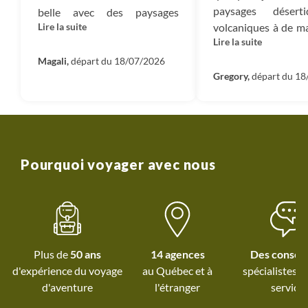
paysages désert
belle avec des paysages
Lire la suite
volcaniques à de m
extrêmement contrastés.
Lire la suite
pinèdes, pui
Nous en avons pris plein les
végétation tr
yeux. Rien à redire sur
Magali,
départ du 18/07/2026
luxuriante. Une 
Gregory,
départ du 1
l’organisation et notre guide
incroyable qui en 
etson fut incroyable. Il était
les yeux. L'accu
très sérieux et connaissait
l'habitant a été ch
parfaitement tout. Personne
chaque étape e
aussi drôle qu’attachante.
permis de découvrir 
Pourquoi voyager avec nous
locale de m
authentique. Un
merci à Etson, don
humeur, le dynamis
connaissances ont 
Plus de
50 ans
14 agences
Des conseil
contribué à rend
d'expérience du voyage
au Québec et
à
spécialistes à
aventure inoubliab
d'aventure
l'étranger
service
aussi au grou
l'excellente ambian