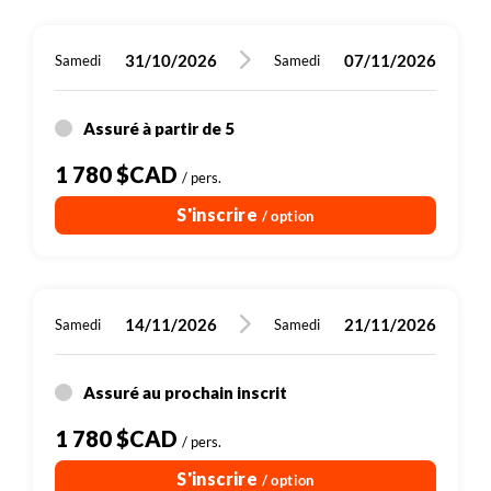
entre 5h30 et 6h
chez l'habitant
31/10/2026
07/11/2026
Samedi
Samedi
Petit-déjeuner, Déjeuner, Diner
1210 m
Assuré à partir de 5
770 m
18 km
Randonnée
1 780 $CAD
/ pers.
Plus de détails
S'inscrire
/ option
14/11/2026
21/11/2026
Samedi
Samedi
Assuré au prochain inscrit
1 780 $CAD
/ pers.
S'inscrire
/ option