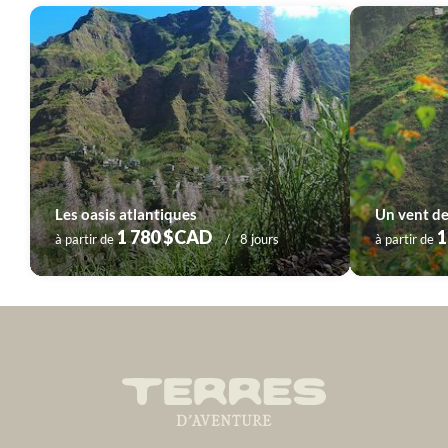
Les oasis atlantiques
Un vent de
1 780 $CAD
1
à partir de
8 jours
à partir de