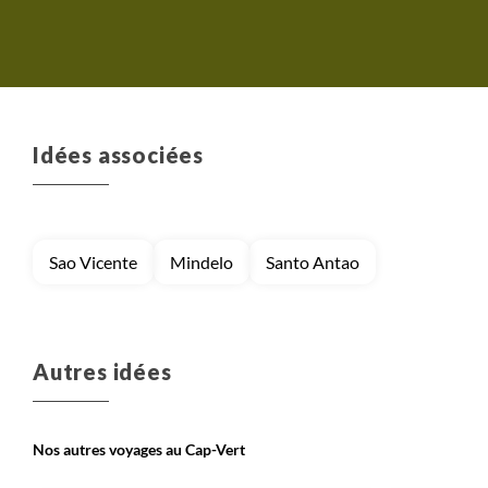
petite private joke 
ce n'était pas un
bottines, mais bien à
Idées associées
Sao Vicente
Mindelo
Santo Antao
Autres idées
Nos autres voyages au Cap-Vert