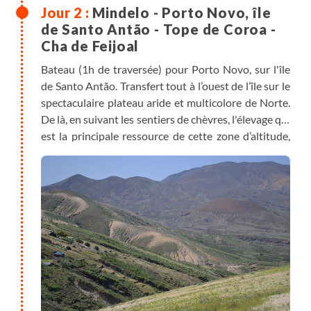
Mindelo - Porto Novo, île
de Santo Antão - Tope de Coroa -
Cha de Feijoal
Bateau (1h de traversée) pour Porto Novo, sur l'île
de Santo Antão. Transfert tout à l’ouest de l’île sur le
spectaculaire plateau aride et multicolore de Norte.
De là, en suivant les sentiers de chèvres, l'élevage qui
est la principale ressource de cette zone d’altitude,
nous rejoignons le sommet de l’île en serpentant
entre les anciens volcans. Après avoir descendu
quelques pentes de scories et suivi le fond d’un
vallon, nous rejoignons le petit hameau de Cha de
Feijoal où nous passons la nuit Chez Alcindo, un
éleveur qui s’occupe aussi de la petite coopérative
du village. Nuit sur la terrasse d'une maison.