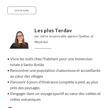
entre crêtes volcaniques et vallées lumineuses, avant de
rejoindre l’est luxuriant, où bananiers, cannes à sucre et
Lire la suite
cultures en terrasses s’entrelacent aux villages habités.
Nous passons nos nuits chez l’habitant, le plus souvent à
la belle étoile sur les terrasses, et partageons ainsi le
Les plus Terdav
quotidien local. Une expérience exigeante mais unique,
par notre responsable agence Québec et
qui révèle toute la richesse et la diversité de l’île.
Montréal
Vivre les nuits chez l’habitant pour une immersion
totale à Santo Antão
Rencontrer une population chaleureuse et accueillante
au cœur des villages
Parcourir 6 jours d’itinérance complète à pied, au plus
près des paysages
S’engager dans un voyage sportif au cœur des vallées et
crêtes volcaniques