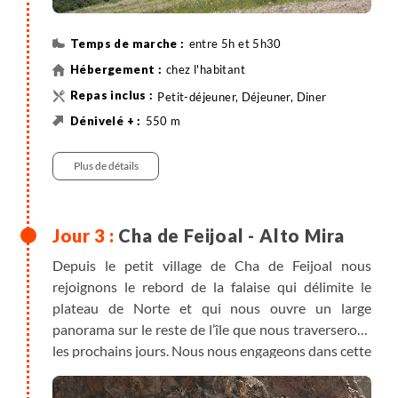
entre 5h et 5h30
chez l'habitant
Petit-déjeuner, Déjeuner, Diner
550 m
715 m
11 km
Randonnée
Véhicule
Plus de détails
Cha de Feijoal - Alto Mira
Depuis le petit village de Cha de Feijoal nous
rejoignons le rebord de la falaise qui délimite le
plateau de Norte et qui nous ouvre un large
panorama sur le reste de l’île que nous traverserons
les prochains jours. Nous nous engageons dans cette
falaise à la faveur d’un impressionnant sentier pavé
qui nous mène à Cha de Morte. Après avoir suivi une