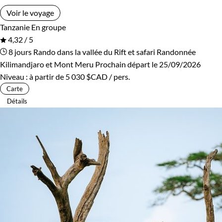
Environnement
Voir le voyage
Tanzanie
En groupe
Brousse et Savane
Forêts, collines, rivières et lacs
4,32 / 5
8 jours
Rando dans la vallée du Rift et safari
Randonnée
Kilimandjaro et Mont Meru
Prochain départ le 25/09/2026
Niveau :
à partir de
5 030 $CAD
/ pers.
Carte
Détails