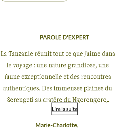
PAROLE D'EXPERT
La Tanzanie réunit tout ce que j'aime dans
le voyage : une nature grandiose, une
faune exceptionnelle et des rencontres
authentiques. Des immenses plaines du
Serengeti au cratère du Ngorongoro,
Lire la suite
chaque safari est un spectacle dont on ne
se lasse jamais. J'aime aussi la diversité du
Marie-Charlotte,