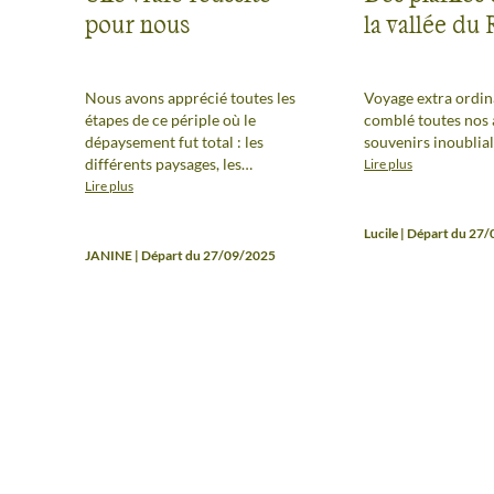
pour nous
la vallée du 
Nous avons apprécié toutes les
Voyage extra ordin
étapes de ce périple où le
comblé toutes nos 
dépaysement fut total : les
souvenirs inoublia
différents paysages, les
Lire plus
randonnées, surtout la
Lire plus
découverte des parcs en safari
avec l'observation de nombreux
Lucile | Départ du 27
animaux dans leur milieu naturel
JANINE | Départ du 27/09/2025
(le plus : léopards et guépards, la
chance !) et la rencontre avec le
peuple Masaï. L'enchainement du
circuit est bien organisé et le duo
guide (Gody) et chauffeur
(Emmanuel) au top pour nous
accompagner. Belle expérience,
dépaysante, lors des bivouacs au
pays des Masaïs. Voyage
conforme à la fiche technique.