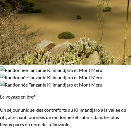
Régions
Kilimandjaro et Mont Meru
Lac Manyara
Ngorongoro
Parcs Nationaux du Nord
Serengeti
Tarangire
Vallée du Rift
Zanzibar
Confort
Le voyage en bref
Bivouac, sous tente
Standard
Un séjour unique, des contreforts du Kilimandjaro à la vallée du
Supérieur
Haut de gamme
rift, alternant journées de randonnée et safaris dans les plus
beaux parcs du nord de la Tanzanie.