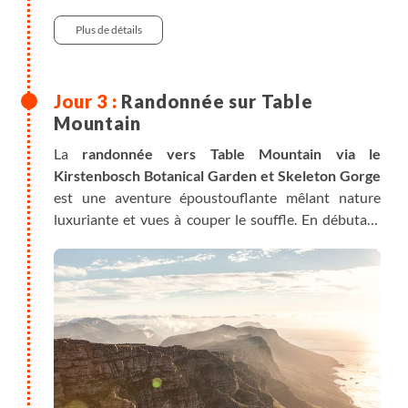
devenue un musée à ciel ouvert (à réserver en
avance)
Plus de détails
- Observation des baleines pendant l'hiver austral à
Hermanus et De Kelders (de juin à octobre)
Randonnée sur Table
Mountain
La
randonnée vers Table Mountain via le
Kirstenbosch Botanical Garden et Skeleton Gorge
est une aventure époustouflante mêlant nature
luxuriante et vues à couper le souffle. En débutant
dans le célèbre jardin botanique, les randonneurs
traversent une forêt dense, bercée par des cascades
et des fougères géantes. La montée par Skeleton
Gorge est exigeante, avec des échelles en bois pour
franchir certains passages escarpés, mais elle est
récompensée par des panoramas impressionnants.
Une fois au sommet, un plateau vaste et serein
s'ouvre sur des vues spectaculaires de la péninsule