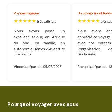
Voyage magique
Un voyage inoubliable
très satisfait
très sat
Nous avons passé un
Nous avons éno
excellent séjour, en Afrique
apprécié ce voyage 
du Sud, en famille, en
avec nos enfants
autonomie. Terres d’Aventure
l’organisation 
Lire la suite
Lire la suite
a parfaitement cerné nos
d’aventure. Les 
besoins, grâce a une
proposés étaient c
conseillère spécialisée et très
Vincent,
départ du 05/07/2025
le programme gén
François,
départ du 1
à l’écoute qui a organisé le
varié permettant 
voyage de nos rêves. Nous
tant les richess
repartirons sans hésiter avec
natures que l’
Terres?d’Aventures.
complexe de ce pays
Pourquoi voyager avec nous