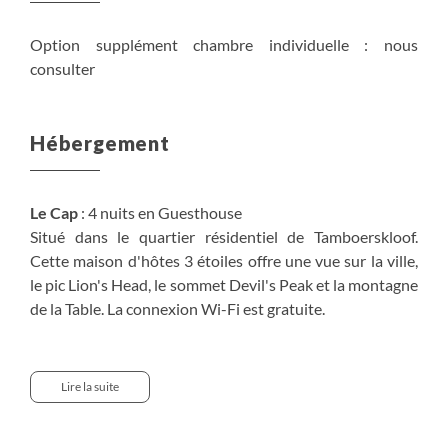
Option supplément chambre individuelle : nous
consulter
Hébergement
Le Cap
: 4 nuits en Guesthouse
Situé dans le quartier résidentiel de Tamboerskloof.
Cette maison d'hôtes 3 étoiles offre une vue sur la ville,
le pic Lion's Head, le sommet Devil's Peak et la montagne
de la Table. La connexion Wi-Fi est gratuite.
Parc Kruger
: 4 nuits en Chalet dans différentes zone du
parc national du Kruger.
Lire la suite
La plupart des camps du Kruger accueille une aire de
camping, des bungalows aménagés de 2, 3 ou 6 lits, une