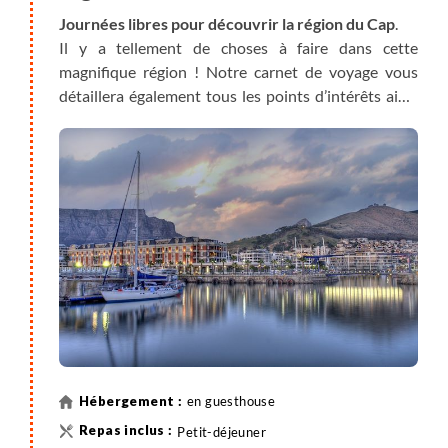
Journées libres pour découvrir la région du Cap
.
Il y a tellement de choses à faire dans cette
magnifique région ! Notre carnet de voyage vous
détaillera également tous les points d’intérêts ainsi
que les excursions à ne pas manquer au Cap et aux
alentours, parmi lesquels :
- Une balade à pied en ville: passez par Kloof Street,
Long Street, les Jardins de la Compagnie, le quartier
coloré de Bo-Kaap et terminez par le Waterfront
- Visite de la Région des Vins et découverte des
vignobles sud-africains à Stellenbosch,
Franschhoek...
- Les nombreux petits marchés branchés culinaires,
de design et d’artisanat
- Coucher de soleil sur Signal Hill ou sur la plage de
en guesthouse
Clifton
- Visite de l'ancienne île prison de Robben Island,
Petit-déjeuner