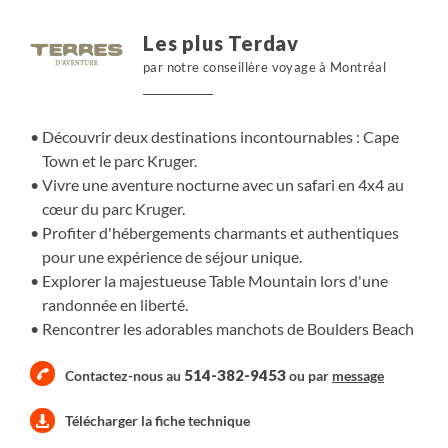
pour la deuxième partie de votre séjour dédiée aux
safaris. Pas de longs transferts ni de temps perdu : vivez
Les plus Terdav
5 jours d'aventure en totale autonomie à travers le parc
par notre conseillère voyage à Montréal
Kruger, avec des nuits en camps tout confort et des
activités encadrées par des rangers professionnels pour
une expérience inoubliable.
Découvrir deux destinations incontournables : Cape
Town et le parc Kruger.
Mais vous pourriez aussi décider de vivre ce voyage
Vivre une aventure nocturne avec un safari en 4x4 au
au Kruger autrement
: Lors de ces 4 jours, vous avez
cœur du parc Kruger.
aussi la possibilité de séjourner dans une réserve privée,
Profiter d'hébergements charmants et authentiques
offrant un cadre plus exclusif et des safaris organisés
pour une expérience de séjour unique.
avec rangers matin et soir (nous consulter).
Explorer la majestueuse Table Mountain lors d'une
randonnée en liberté.
Rencontrer les adorables manchots de Boulders Beach
514-382-9453
Contactez-nous au
ou par
message
Télécharger la fiche technique