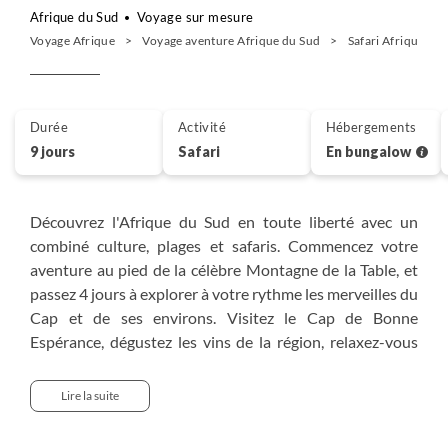
Afrique du Sud
Voyage sur mesure
Voyage Afrique
Voyage aventure Afrique du Sud
Safari Afrique du
Durée
Activité
Hébergements
9 jours
Safari
En bungalow
Découvrez l'Afrique du Sud en toute liberté avec un
combiné culture, plages et safaris. Commencez votre
aventure au pied de la célèbre Montagne de la Table, et
passez 4 jours à explorer à votre rythme les merveilles du
Cap et de ses environs. Visitez le Cap de Bonne
Espérance, dégustez les vins de la région, relaxez-vous
sur les plages de Camps Bay, promenez-vous dans Long
Street, observez les baleines dans la baie d’Hermanus et
Lire la suite
explorez l'historique Robben Island.
Puis, prenez un vol intérieur direct vers le parc Kruger