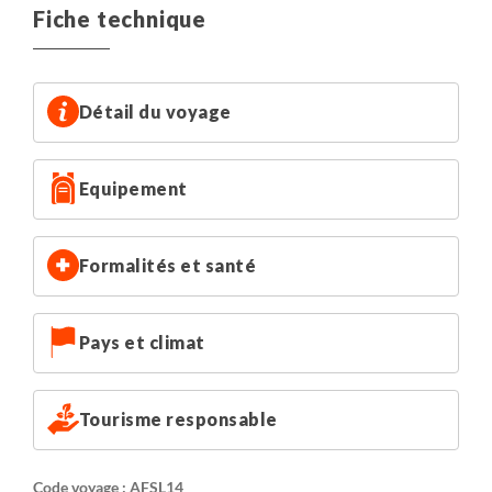
piscine, une station essence, un restaurant et une
Fiche technique
épicerie où vous trouverez des produits de base.
Possibilité de séjourner en réserve privée
incluant
tous les repas et safaris (nous consulter).
Détail du voyage
Equipement
Formalités et santé
Pays et climat
Tourisme responsable
Code voyage : AFSL14