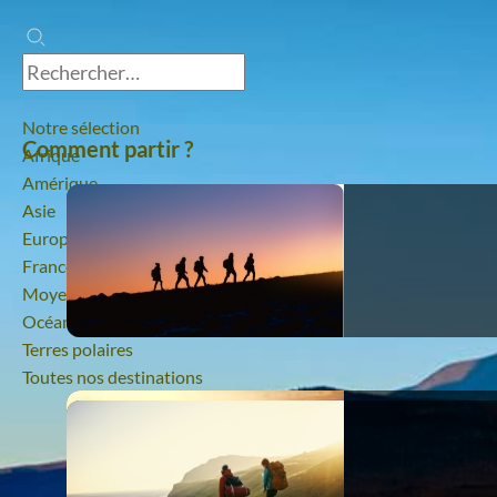
Notre sélection
Comment partir ?
Afrique
Amérique
Asie
Europe
France
Moyen-Orient
Océanie
Terres polaires
Toutes nos destinations