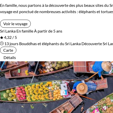
En famille, nous partons à la découverte des plus beaux sites du Sr
Ouzbekistan
Pakistan
voyage est ponctué de nombreuses activités : éléphants et tortues,
Palestine
Panama
Voir le voyage
Sri Lanka
En famille
À partir de 5 ans
Pérou
Philippines
4,32 / 5
13 jours
Bouddhas et éléphants du Sri Lanka
Découverte Sri La
Pologne
Portugal
Carte
Détails
République tchèque
Réunion
Rodrigues
Roumanie
Rwanda
Salvador
Serbie
Seychelles
Slovaquie
Spitzberg