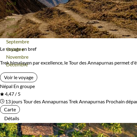
Avril
Bivouac, sous tente
Refuge, gîte, dortoir
Mai
Ile Maurice
Inde
Juin
Standard
Supérieur
Juillet
Inde Himalayenne
Indonésie
Août
Haut de gamme
Septembre
Irlande
Islande
Le voyage en bref
Octobre
Novembre
Israël
Italie
Type de bateau
Trek himalayen par excellence, le Tour des Annapurnas permet d'
Décembre
Japon
Jordanie
Bateaux de croisière
Vieux gréements et voiliers
Voir le voyage
Népal
En groupe
Kazakhstan
Kenya
4,47 / 5
Itinérance
13 jours
Tour des Annapurnas
Trek Annapurnas
Prochain dépa
Kirghizistan
Kosovo
Carte
Itinérant
Semi-itinérant
Détails
Laos
Lesotho
Lettonie
Lituanie
Environnement