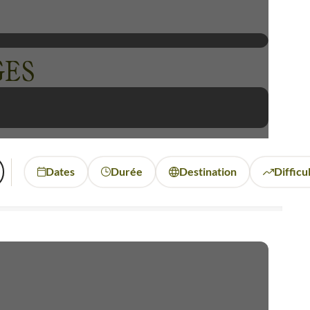
GES
Dates
Durée
Destination
Difficu