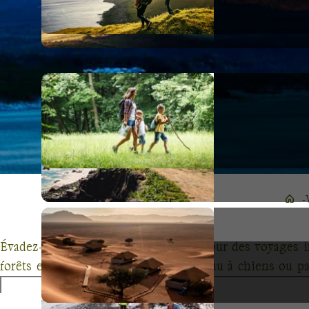
Évadez-vous avec Terres d'Aventure pour des voyages i
forêts enneigées du Québec en traîneau à chiens ou pa
mêlant randonnée, découverte culturelle et rencontres a
un dépaysement total mais également une approche éco-