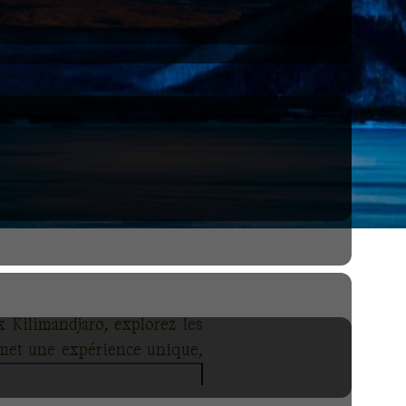
 Kilimandjaro, explorez les
omet une expérience unique,
nature et d'aventure offrent