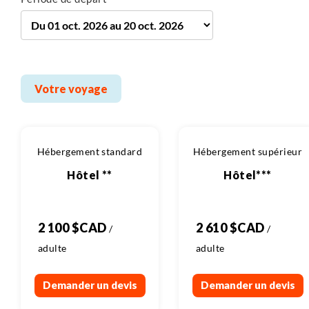
changement de végétation est présent entre le
littoral, plutôt aride, et l’intérieur de l’île, agricole et
plus arboré. Au loin, sur la crête, la ligne blanche des
trois villages : Artemonas, Apollonia et Katavati où
se détachent les coupoles des églises.
Votre voyage
Hébergement standard
Hébergement supérieur
Hôtel **
Hôtel***
2 100 $CAD
2 610 $CAD
Demander un devis
Demander un devis