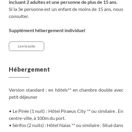
incluant 2 adultes et une personne de plus de 15 ans.
Si la 3e personne est un enfant de moins de 15 ans, nous
consulter.
Supplément hébergement individuel
Nous consulter
Lire la suite
Nuits supplémentaires en chambre double au Pirée, à
Naxos, Amorgos ou Athènes : nous consulter
Hébergement
Version standard : en hôtels** en chambre double avec
petit déjeuner
• Le Pirée (1 nuit) : Hôtel Piraeus City ** ou similaire . En
centre-ville, à 100m du port.
• Sérifos (2 nuits) : Hôtel Naias ** ou similaire : Situé dans