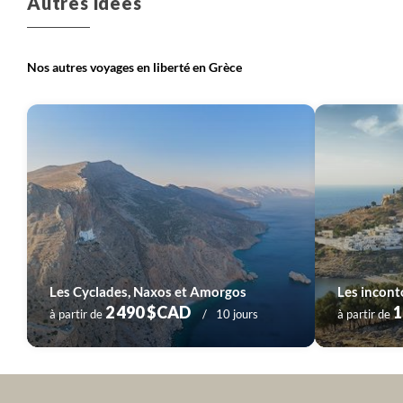
Autres idées
Nos autres voyages en liberté en Grèce
Les Cyclades, Naxos et Amorgos
2 490 $CAD
1
à partir de
10 jours
à partir de