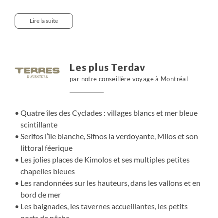
Des îles grecques pleine de contrastes où les montagnes
les plus arides côtoient des valons verdoyants, les
Lire la suite
monastères dominent des plages de sable fin et dont la
réputation gastronomique n’est pas plus à faire. Un
itinéraire empreint de douceur et d’authenticité.
Les plus Terdav
par notre conseillère voyage à Montréal
Quatre îles des Cyclades : villages blancs et mer bleue
scintillante
Serifos l’île blanche, Sifnos la verdoyante, Milos et son
littoral féerique
Les jolies places de Kimolos et ses multiples petites
chapelles bleues
Les randonnées sur les hauteurs, dans les vallons et en
bord de mer
Les baignades, les tavernes accueillantes, les petits
ports de pêche