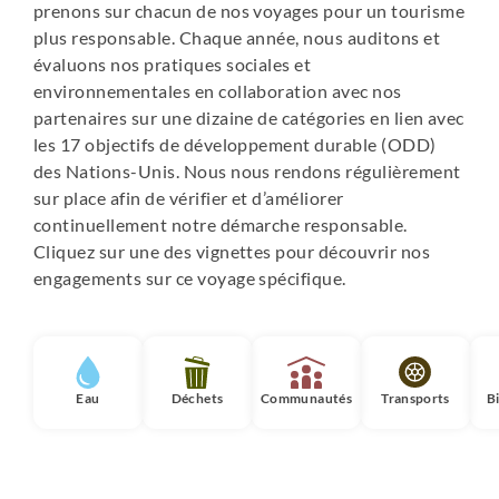
prenons sur chacun de nos voyages pour un tourisme
• Sifnos (3 nuits) : Hôtel Nymfes *** ou similaire. Situé à
plus responsable. Chaque année, nous auditons et
Agia Marina, à 150 m de la plage de Kamares. Piscine
évaluons nos pratiques sociales et
extérieure, jardin. Chambre avec balcon, air conditionné,
environnementales en collaboration avec nos
réfrigérateur, Wi-fi.
partenaires sur une dizaine de catégories en lien avec
• Milos (2 nuits) : Hôtel Capetan Giorgantas ** ou
les 17 objectifs de développement durable (ODD)
similaire. Situé dans le centre de la ville d'Adamas et à
des Nations-Unis. Nous nous rendons régulièrement
200 mètres du port. Plage à 450 m. Hébergement avec
sur place afin de vérifier et d’améliorer
piscine extérieure. Toutes les chambres disposent d'un
continuellement notre démarche responsable.
balcon privé, d’une climatisation et d'une salle de bains.
Cliquez sur une des vignettes pour découvrir nos
• Athènes (1 nuit) : Hôtel*** Arion ou similaire. Situé
engagements sur ce voyage spécifique.
dans le centre-ville, à 2 minutes à pied de la station de
métro Monastiraki. L'hébergement bénéficie d'un toit
terrasse avec une magnifique vue sur l'Acropole et d'un
bar. Chambres modernes et confortables, elles disposent
toutes de la climatisation et d'une salle de bain privative.
Eau
Déchets
Communautés
Transports
B
Taxe gouvernementale : elle doit être réglée sur place,
auprès des hôtels. Son montant dépend de la catégorie