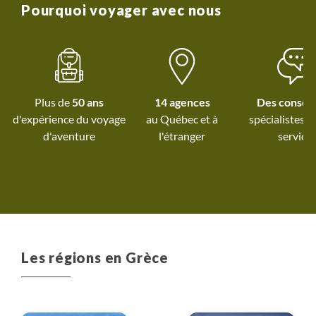
des bus, se replier sur les
Pourquoi voyager avec nous
taxis plus chers.
Impossible de se rendre à
Kimolos ( ferry en
maintenance ).
Conclusion: proposer sur
Plus de
50 ans
14 agences
Des conseil
chaque île un double
d'expérience du voyage
au Québec et
à
spécialistes à
choix de randos pour une
d'aventure
l'étranger
service
adaptation plus facile aux
horaires des petits
déjeuners, des bus, des
ferrys. Des randos plus
courtes seraient tout
autant appréciées.
Les régions en Grèce