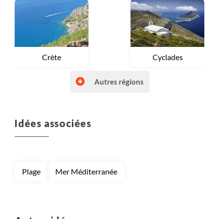
Voyage
Crète
Voyage
Cyclades
Autres régions
Idées associées
Voyage
Grèce continentale
Voyage
Iles Ioniennes
Plage
Mer Méditerranée