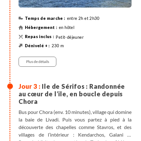
entre 2h et 2h30
en hôtel
Petit-déjeuner
230 m
230 m
5 km
Randonnée
Bateau , entre 2h et 2h30
Plus de détails
Ile de Sérifos : Randonnée
au cœur de l’ile, en boucle depuis
Chora
Bus pour Chora (env. 10 minutes), village qui domine
la baie de Livadi. Puis vous partez à pied à la
découverte des chapelles comme Stavros, et des
villages de l’intérieur : Kendarchos, Galani et