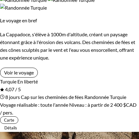
Confort
Le voyage en bref
Bivouac, sous tente
Standard
La Cappadoce, s'élève à 1000m d'altitude, créant un paysage
Supérieur
étonnant grâce à l'érosion des volcans. Des cheminées de fées et
des cônes sculptés par le vent et l'eau vous ensorcellent, offrant
une expérience unique.
Itinérance
Voir le voyage
Itinérant
Semi-itinérant
Turquie
En liberté
4,07 / 5
En étoile
8 jours
Cap sur les cheminées de fées
Randonnée Turquie
Voyage réalisable : toute l'année
Niveau :
à partir de
2 400 $CAD
/ pers.
Environnement
Carte
Détails
Bord de mer et îles
Forêts, collines, rivières et lacs