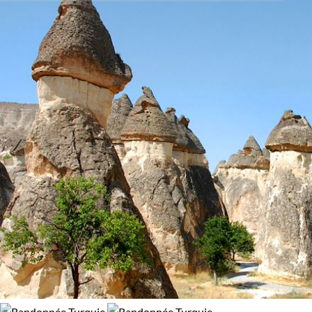
dévoile, les rivières se font intenses et les vallées verdoyantes.
Activité
95% de satisfaction
(
287 avis
)
La
Cappadoce
fera appel à votre imaginaire avec ses
Alpinisme
Découverte
habitations troglodytiques
et ses demoiselles coiffées. Lor
de votre
randonnée en Turquie
, vous goûterez à l’hospitalité
Randonnée
Trek
d'un peuple chaleureux et accueillant.
Autre ambiance, autre décor :
la côte lycienne
. A bord de
Budget
votre embarcation turque, le "caïque", ou de votre kayak, vous
naviguerez à votre rythme pour faire une pause.
De 2 000 à 3 000 $CAD
Enfin,
Istanbul
l’envoûtante vous invite dans ses monastères
Plus de 3 000 $CAD
palais et mosquées multicolores. Vous contemplerez les
merveilles de l’architecture et de
l’art byzantin
et viendrez
vous détendre dans un
hammam
traditionnel : un délice !
Âge des enfants
Guide de voyage Turquie
Les 10/13 ans
Les 14/16 ans