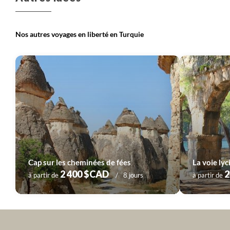
Nos autres voyages en liberté en Turquie
Cap sur les cheminées de fées
2 400 $CAD
2
à partir de
8 jours
à partir de