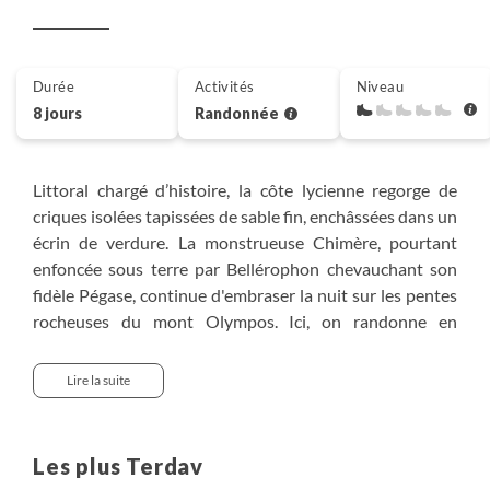
Durée
Activités
Niveau
8 jours
Randonnée
Littoral chargé d’histoire, la côte lycienne regorge de
criques isolées tapissées de sable fin, enchâssées dans un
écrin de verdure. La monstrueuse Chimère, pourtant
enfoncée sous terre par Bellérophon chevauchant son
fidèle Pégase, continue d'embraser la nuit sur les pentes
rocheuses du mont Olympos. Ici, on randonne en
compagnie des dieux, de temple en nécropole, tandis que
les yeux s’émerveillent de paysages méditerranéens
Lire la suite
restés intacts, et que le cœur s’ouvre au contact d’une
population sincère et accueillante.
Les plus Terdav