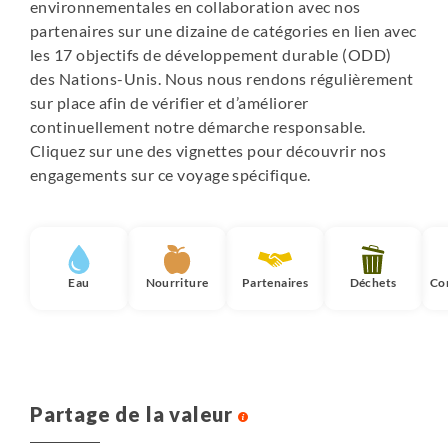
environnementales en collaboration avec nos
les bungalows ont une salle de bain privative. L’hôtel est
partenaires sur une dizaine de catégories en lien avec
vraiment idéalement situé : à 120m de la plage et aussi le
les 17 objectifs de développement durable (ODD)
long du sentier de randonnée de la Voie Lycienne, à
des Nations-Unis. Nous nous rendons régulièrement
proximité du mont Chimère et des ruines de la cité
sur place afin de vérifier et d’améliorer
antique d'Olympos.
continuellement notre démarche responsable.
Cliquez sur une des vignettes pour découvrir nos
2 nuits en hôtel à Üçagiz
engagements sur ce voyage spécifique.
Belle pension confortable situé dans un cadre idyllique
en bord de mer.
Eau
Nourriture
Partenaires
Déchets
Co
Partage de la valeur