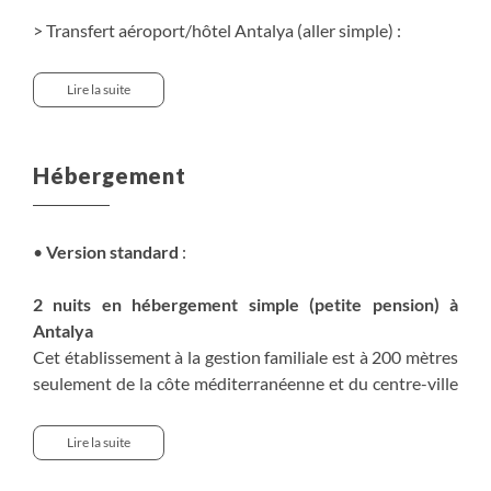
> Transfert aéroport/hôtel Antalya (aller simple) :
- Pour 2 personnes : 50€ par personne
Lire la suite
> Transfert privé vers Antalya (J7) :
- Pour 2 personnes : 95€ par personne
Hébergement
•
Version standard
:
2 nuits en hébergement simple (petite pension) à
Antalya
Cet établissement à la gestion familiale est à 200 mètres
seulement de la côte méditerranéenne et du centre-ville
et 5 minutes à pied de la plage. Elle propose des
chambres climatisées avec salle de bain privative.
Lire la suite
Certaines offrent une vue sur les montagnes du Taurus
et sur la mer. Vous pourrez prendre une boisson