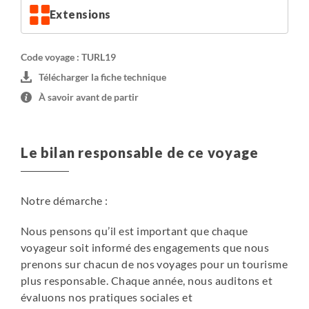
Jolie petite pension situé dans un cadre idyllique en bord
Extensions
de mer.
•
Version supérieure
:
Code voyage : TURL19
Télécharger la fiche technique
2 nuits en hôtel à Antalya
À savoir avant de partir
A 3km de la plage de Konyaalti et au cœur de la vieille
ville d’Antalya, l'hôtel est un magnifique manoir à
l’architecture ottomane entouré d’un jardin où le petit
Le bilan responsable de ce voyage
déjeuner traditionnel turc est servi (fromage, olives,
œufs, confitures maison…) et avec piscine. Une ambiance
somptueuse et raffinée, un discret charme suranné (les
Notre démarche :
sols des chambres sont en parquet), allié au confort d’un
mobilier moderne.
Nous pensons qu’il est important que chaque
voyageur soit informé des engagements que nous
3 nuits en hôtel à Cirali en Lycie (en bungalow)
prenons sur chacun de nos voyages pour un tourisme
Au sein d’un jardin luxuriant (plantes aromatiques et
plus responsable. Chaque année, nous auditons et
agrumes), l’hôtel propose des bungalows, mais aussi une
évaluons nos pratiques sociales et
salle de massage, une bibliothèque et une piscine. Tous