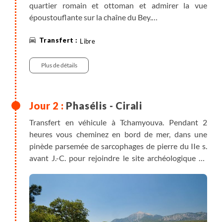
quartier romain et ottoman et admirer la vue
époustouflante sur la chaîne du Bey.
Nuit à Antalya, diner libre.
Libre
Plus de détails
Phasélis - Cirali
Transfert en véhicule à Tchamyouva. Pendant 2
heures vous cheminez en bord de mer, dans une
pinède parsemée de sarcophages de pierre du IIe s.
avant J.-C. pour rejoindre le site archéologique de
Phasélis. Ses trois ports, au pied du mont Tahtali,
témoignent du rôle commercial joué par la cité
gréco-romaine. Après la découverte de ce site
idyllique, vous randonnez une heure pour rejoindre
Tekirova ; de là, un taxi (que vous aurez prévenu)