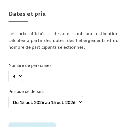
Plus de détails
l'Ulupinar jusqu'à la plage avant de regagner Cirali.
de journée, vous rejoignez le village d'Üçagiz en bord
Dates et prix
de mer.
entre 4h et 4h30
entre 3h et 3h30
Les prix affichés ci-dessous sont une estimation
Petit-déjeuner, Diner
calculée à partir des dates, des hébergements et du
Petit-déjeuner, Diner
150 m
nombre de participants sélectionnés.
90 m
150 m
190 m
Randonnée
Véhicule
Plus de détails
10 km
Nombre de personnes
Randonnée
Véhicule , entre 1h et 1h30 , 80km
Plus de détails
Période de départ