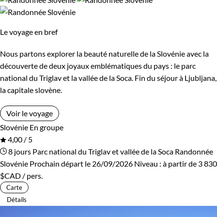
Les 10/13 ans
Les 14/16 ans
Ljubljana
à ses petits villages semés dans la montagne.
Guide de voyage Slovénie
Le voyage en bref
Confort
Nous partons explorer la beauté naturelle de la Slovénie avec la
Standard
Supérieur
découverte de deux joyaux emblématiques du pays : le parc
national du Triglav et la vallée de la Soca. Fin du séjour à Ljubljana,
la capitale slovène.
Itinérance
Voir le voyage
Itinérant
Semi-itinérant
Slovénie
En groupe
4,00 / 5
8 jours
Parc national du Triglav et vallée de la Soca
Randonnée
Environnement
Slovénie
Prochain départ le 26/09/2026
Niveau :
à partir de
3 830
$CAD
/ pers.
Forêts, collines, rivières et lacs
Montagne
Carte
Détails
Patrimoine et Nature