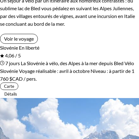
Un séjour à vélo par un itinéraire aux nombreux contrastes : du
sublime lac de Bled vous pédalez en suivant les Alpes Juliennes,
par des villages entourés de vignes, avant une incursion en Italie
se concluant au bord de la mer.
Voir le voyage
Slovénie
En liberté
4,06 / 5
7 jours
La Slovénie à vélo, des Alpes à la mer depuis Bled
Vélo
Slovénie
Voyage réalisable : avril à octobre
Niveau :
à partir de
1
760 $CAD
/ pers.
Carte
Détails