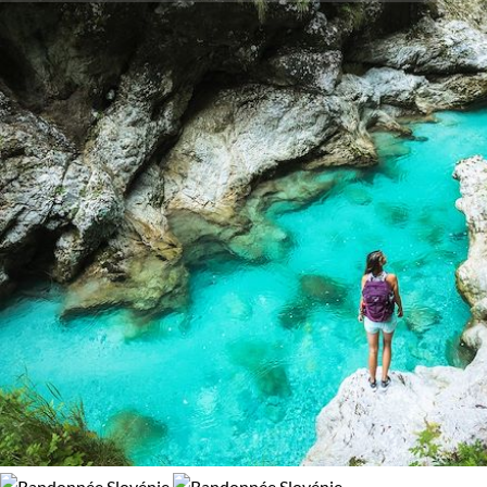
Activité
cours d'eau et au chant des oiseaux, créant une symphonie
100% de satisfaction
(
8 avis
)
de la nature. Riche d'une palette d'expériences, la Slovénie
Randonnée
Vélo
est sans doute l’écrin d'un voyage en groupe inoubliable.
Guide de voyage Slovénie
Itinérance
Itinérant
Semi-itinérant